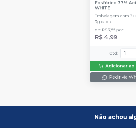
Fosfórico 37% Aci
WHITE
Embalagem com 3 u
3g cada.
de
:
R$ 7,55
por
:
R$ 4,99
Qtd
:
Adicionar ao
Pedir via W
Não achou al