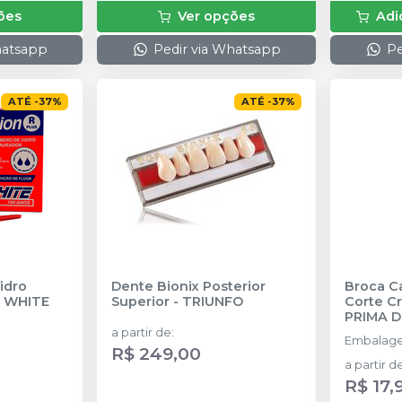
ões
Ver opções
Adi
hatsapp
Pedir via Whatsapp
Pe
ATÉ
-
37
%
ATÉ
-
37
%
idro
Dente Bionix Posterior
Broca C
S WHITE
Superior
-
TRIUNFO
Corte C
PRIMA 
a partir de
:
Embalage
R$ 249,00
a partir d
R$ 17,