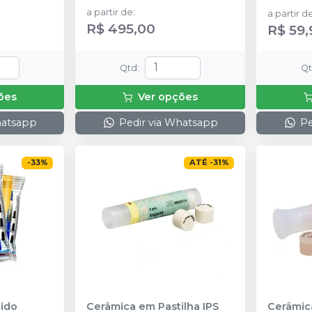
a partir de
:
a partir d
R$ 495,00
R$ 59,
Qtd
:
Q
ões
Ver opções
hatsapp
Pedir via Whatsapp
Pe
-
33
%
ATÉ
-
31
%
ido
Cerâmica em Pastilha IPS
Cerâmica