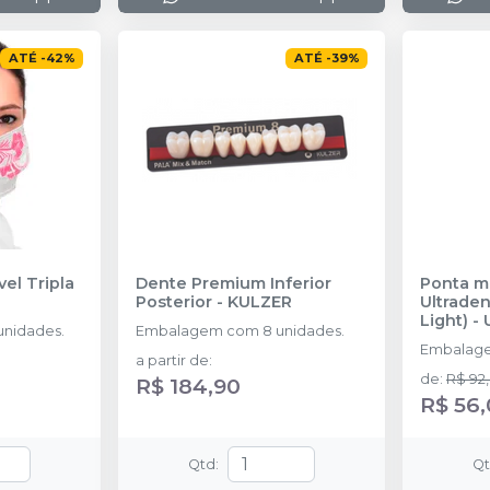
ATÉ
-
42
%
ATÉ
-
39
%
el Tripla
Dente Premium Inferior
Ponta m
Posterior
-
KULZER
Ultraden
Light)
-
nidades.
Embalagem com 8 unidades.
Embalage
a partir de
:
de
:
R$ 92
R$ 184,90
R$ 56
Qtd
:
Q