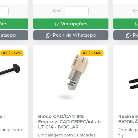
Qtd
:
Q
ões
Ver opções
hatsapp
Pedir via Whatsapp
Pe
ATÉ
-
32
%
ATÉ
-
34
%
os
-
Bloco CAD/CAM IPS
Resina E
Empress CAD CEREC/inLab
BIODIN
LT C14
-
IVOCLAR
eringa com
Embalage
Embalagem com 5 unidades.
2g.