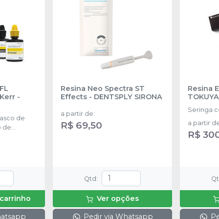
FL
Resina Neo Spectra ST
Resina 
 Kerr
-
Effects
-
DENTSPLY SIRONA
TOKUY
Seringa 
a partir de
:
asco de
R$ 69,50
a partir d
o de
R$ 30
Qtd
:
Q
 carrinho
Ver opções
hatsapp
Pedir via Whatsapp
Pe