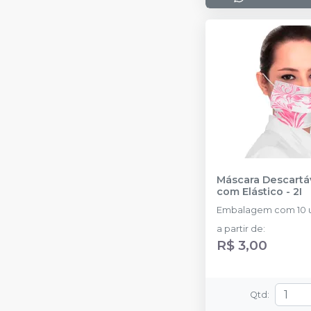
Máscara Descartáv
com Elástico
-
2I
Embalagem com 10 u
a partir de
:
R$ 3,00
Qtd
: