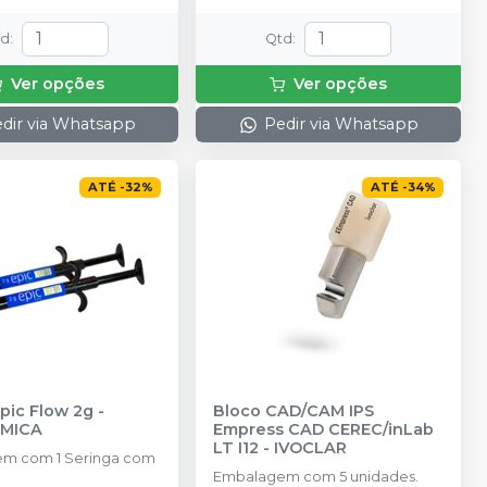
td
:
Qtd
:
Ver opções
Ver opções
dir via Whatsapp
Pedir via Whatsapp
ATÉ
-
32
%
ATÉ
-
34
%
pic Flow 2g
-
Bloco CAD/CAM IPS
ÂMICA
Empress CAD CEREC/inLab
LT I12
-
IVOCLAR
m com 1 Seringa com
Embalagem com 5 unidades.