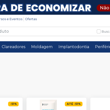
rsos e Eventos
Ofertas
Busc
Clareadores
Moldagem
Implantodontia
Perifér
-
51
%
ATÉ
-
51
%