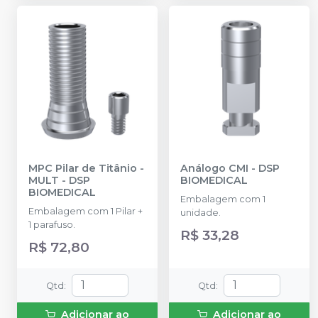
MPC Pilar de Titânio -
Análogo CMI
-
DSP
MULT
-
DSP
BIOMEDICAL
BIOMEDICAL
Embalagem com 1
Embalagem com 1 Pilar +
unidade.
1 parafuso.
R$ 33,28
R$ 72,80
Qtd
:
Qtd
:
Adicionar ao
Adicionar ao