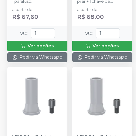
1 parafuso.
pilar + 1 chave de
transporte.
a partir de
:
a partir de
:
R$ 67,60
R$ 68,00
Qtd
:
Qtd
:
Ver opções
Ver opções
Pedir via Whatsapp
Pedir via Whatsapp