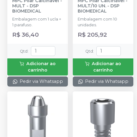
MPC Pilar Calcinável -
MPC Pilar Calcinável -
MULT
-
DSP
MULT/10 UN.
-
DSP
BIOMEDICAL
BIOMEDICAL
Embalagem com 1 ucla +
Embalagem com 10
1 parafuso.
unidades.
R$ 36,40
R$ 205,92
Qtd
:
Qtd
:
Adicionar ao
Adicionar ao
carrinho
carrinho
Pedir via Whatsapp
Pedir via Whatsapp