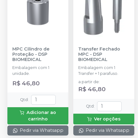
MPC Cilíndro de
Transfer Fechado
Proteção
-
DSP
MPC
-
DSP
BIOMEDICAL
BIOMEDICAL
Embalagem com 1
Embalagem com 1
unidade.
Transfer + 1 parafuso.
R$ 46,80
a partir de
:
R$ 46,80
Qtd
:
Qtd
:
Adicionar ao
carrinho
Ver opções
Pedir via Whatsapp
Pedir via Whatsapp