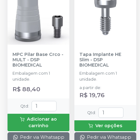
MPC Pilar Base Crco -
Tapa Implante HE
MULT
-
DSP
Slim
-
DSP
BIOMEDICAL
BIOMEDICAL
Embalagem com 1
Embalagem com 1
unidade.
unidade.
R$ 88,40
a partir de
:
R$ 19,76
Qtd
:
Qtd
:
Adicionar ao
carrinho
Ver opções
Pedir via Whatsapp
Pedir via Whatsapp