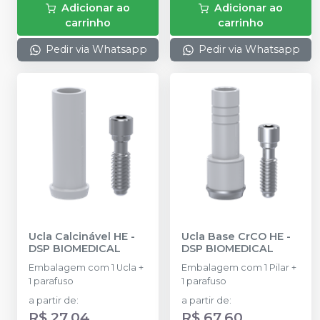
Adicionar ao
Adicionar ao
carrinho
carrinho
Pedir via Whatsapp
Pedir via Whatsapp
Ucla Calcinável HE
-
Ucla Base CrCO HE
-
DSP BIOMEDICAL
DSP BIOMEDICAL
Embalagem com 1 Ucla +
Embalagem com 1 Pilar +
1 parafuso
1 parafuso
a partir de
:
a partir de
:
R$ 27,04
R$ 67,60