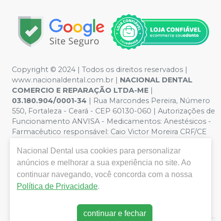
Copyright © 2024 | Todos os direitos reservados |
www.nacionaldental.com.br |
NACIONAL DENTAL
COMERCIO E REPARAÇÃO LTDA-ME
|
03.180.904/0001-34
| Rua Marcondes Pereira, Número
550, Fortaleza - Ceará - CEP 60130-060 | Autorizações de
Funcionamento ANVISA - Medicamentos: Anestésicos -
Farmacêutico responsável: Caio Victor Moreira CRF/CE
nº 11181 | Política de Privacidade e Segurança - Fotos
Nacional Dental
usa cookies para personalizar
meramente ilustrativas - Os preços e condições da loja
anúncios e melhorar a sua experiência no site. Ao
virtual estão sujeitos a alterações. Em caso de
divergência de preços no site, o valor válido é o do
continuar navegando, você concorda com a nossa
Carrinho de Compra. Não vendemos por atacado, por
Política de Privacidade
.
isso nos reservamos o direito de não atender compras
de grandes volumes pelo site.
continuar e fechar