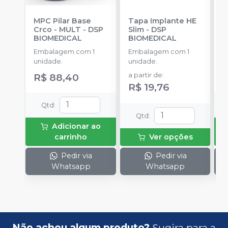
MPC Pilar Base
Tapa Implante HE
C
Crco - MULT
-
DSP
Slim
-
DSP
-
BIOMEDICAL
BIOMEDICAL
E
Embalagem com 1
Embalagem com 1
u
unidade.
unidade.
R$ 88,40
a partir de
:
R$ 19,76
Qtd
:
Qtd
:
Adicionar ao
carrinho
Ver opções
Pedir via
Pedir via
Whatsapp
Whatsapp
Não achou algum produto?
Sugira para a