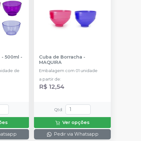
 - 500ml
-
Cuba de Borracha
-
MAQUIRA
nidade de
Embalagem com 01 unidade
a partir de
:
R$ 12,54
Qtd
:
ões
Ver opções
hatsapp
Pedir via Whatsapp