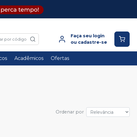
Faça seu login
ar por código
ou cadastre-se
icos
Acadêmicos
Ofertas
Ordenar por