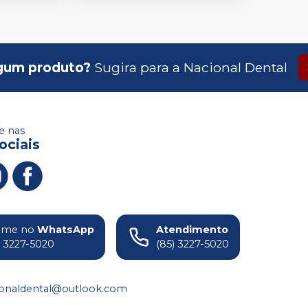
gum produto?
Sugira para a
Nacional Dental
 nas
ociais
ame no
WhatsApp
Atendimento
) 3227-5020
(85) 3227-5020
ionaldental@outlook.com