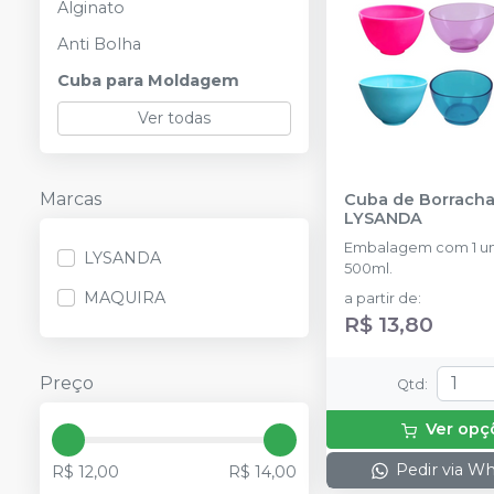
Alginato
Anti Bolha
Cuba para Moldagem
Ver todas
Marcas
Cuba de Borracha
LYSANDA
Embalagem com 1 u
LYSANDA
500ml.
MAQUIRA
a partir de
:
R$ 13,80
Preço
Qtd
:
Ver opç
Pedir via W
R$ 12,00
R$ 14,00