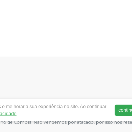
nacionaldental.com.br |
NACIONAL DENTAL COMERCIO E R
e melhorar a sua experiência no site. Ao continuar
P 60130-060 | Autorizações de Funcionamento ANVISA - Medic
contin
vacidade
.
e Segurança - Fotos meramente ilustrativas - Os preços e condiç
arrinho de Compra. Não vendemos por atacado, por isso nos re