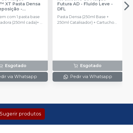
™ XT Pasta Densa
Futura AD - Fluído Leve
-
Reposição
-
DFL
NTUM
m com 1 pasta base
Pasta Densa (250ml Base +
isadora (250ml cada)+ 2
250ml Catalisador) + Cartucho
de automistura de Pasta Fluida
Leve com 50ml + 6 pontas
misturadoras + 6 pontas
intraorais
Esgotado
Esgotado
dir via Whatsapp
Pedir via Whatsapp
Sugerir produtos