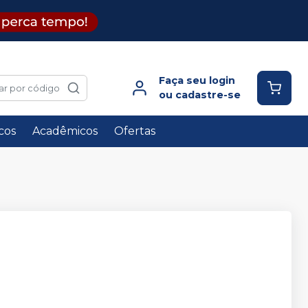
Faça seu login
ar por código
ou cadastre-se
icos
Acadêmicos
Ofertas