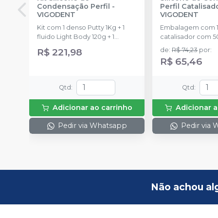
Condensação Perfil
-
Perfil Catalisad
VIGODENT
VIGODENT
Kit com 1 denso Putty 1Kg + 1
Embalagem com 1
fluido Light Body 120g + 1
catalisador com 5
catalisador 60ml.
R$ 221,98
de
:
R$ 74,23
por
:
R$ 65,46
Qtd
:
Qtd
:
Adicionar ao carrinho
Adicionar a
Pedir via Whatsapp
Pedir via
Não achou al