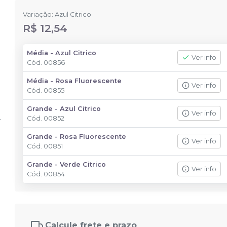
Variação: Azul Citrico
R$ 12,54
Média - Azul Citrico
Ver info
Cód.
00856
Média - Rosa Fluorescente
Ver info
Cód.
00855
Grande - Azul Citrico
Ver info
Cód.
00852
Grande - Rosa Fluorescente
Ver info
Cód.
00851
Grande - Verde Citrico
Ver info
Cód.
00854
Calcule frete e prazo