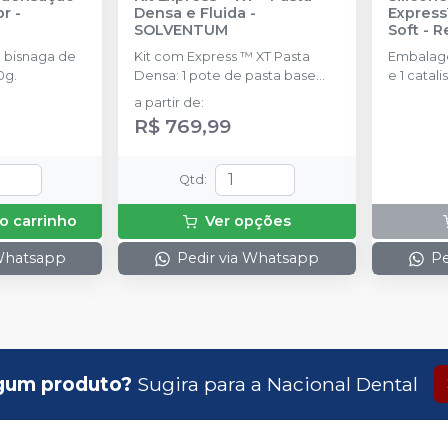
or
-
Densa e Fluida
-
Express
SOLVENTUM
Soft - 
SOLVE
 bisnaga de
Kit com Express ™ XT Pasta
Embalage
0g.
Densa: 1 pote de pasta base
e 1 catal
(250 ml) Express ™; XT Pasta
colheres.
a partir de
:
Densa: 1 pote de pasta
R$ 769,99
catalisadora (250 ml); Express ™
XT Pasta Fluida de Baixa ou
Média Viscosidade: 1 cartucho
Qtd
:
(50 ml); 10 Pontas Misturadoras
Amarelas
o carrinho
Ver opções
 Whatsapp
Pedir via Whatsapp
Pe
gum produto?
Sugira para a
Nacional Dental