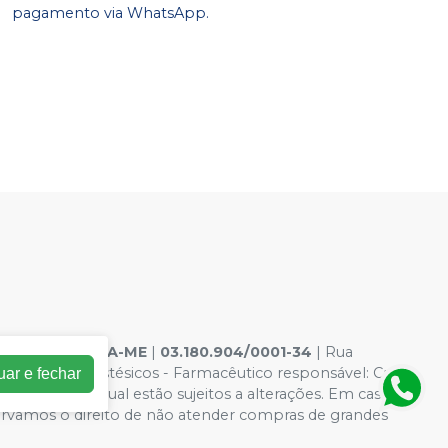
pagamento via WhatsApp.
EPARAÇÃO LTDA-ME
|
03.180.904/0001-34
| Rua
amentos: Anestésicos - Farmacêutico responsável: Caio
uar e fechar
ões da loja virtual estão sujeitos a alterações. Em caso de
servamos o direito de não atender compras de grandes