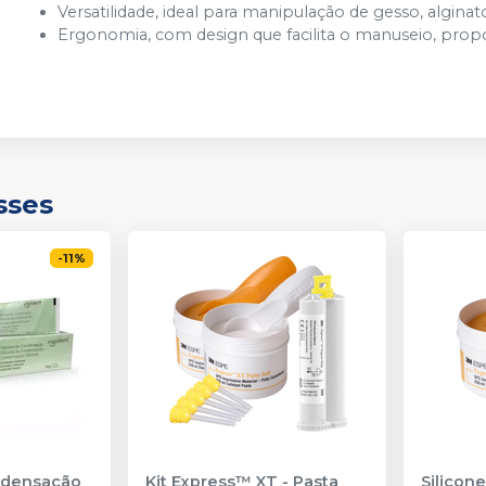
Versatilidade, ideal para manipulação de gesso, algin
Ergonomia, com design que facilita o manuseio, propo
sses
-
11
%
ndensação
Kit Express™ XT - Pasta
Silicon