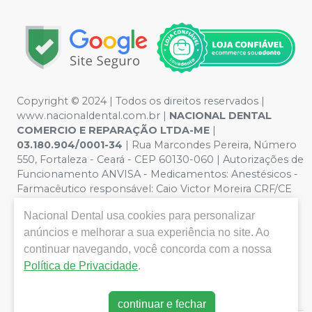
Copyright © 2024 | Todos os direitos reservados |
www.nacionaldental.com.br |
NACIONAL DENTAL
COMERCIO E REPARAÇÃO LTDA-ME
|
03.180.904/0001-34
| Rua Marcondes Pereira, Número
550, Fortaleza - Ceará - CEP 60130-060 | Autorizações de
Funcionamento ANVISA - Medicamentos: Anestésicos -
Farmacêutico responsável: Caio Victor Moreira CRF/CE
nº 11181 | Política de Privacidade e Segurança - Fotos
Nacional Dental
usa cookies para personalizar
meramente ilustrativas - Os preços e condições da loja
virtual estão sujeitos a alterações. Em caso de
anúncios e melhorar a sua experiência no site. Ao
divergência de preços no site, o valor válido é o do
continuar navegando, você concorda com a nossa
Carrinho de Compra. Não vendemos por atacado, por
Política de Privacidade
.
isso nos reservamos o direito de não atender compras
de grandes volumes pelo site.
continuar e fechar