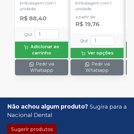
Embalagem com 1
Embalagem com 1
u
unidade.
unidade.
R$ 88,40
a partir de
:
R$ 19,76
Qtd
:
Qtd
:
Adicionar ao
carrinho
Ver opções
Pedir via
Pedir via
Whatsapp
Whatsapp
Não achou algum produto?
Sugira para a
Nacional Dental
Sugerir produtos