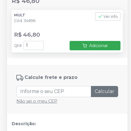
R$ 46,80
MULT
Ver info
Cód.
34696
R$ 46,80
Adicionar
Qtd
:
Calcule frete e prazo
Calcular
Não sei o meu CEP
Descrição: