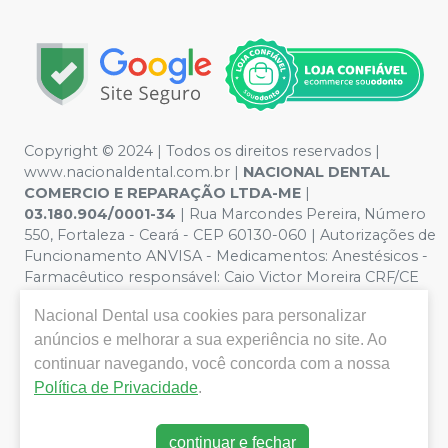
Copyright © 2024 | Todos os direitos reservados |
www.nacionaldental.com.br |
NACIONAL DENTAL
COMERCIO E REPARAÇÃO LTDA-ME
|
03.180.904/0001-34
| Rua Marcondes Pereira, Número
550, Fortaleza - Ceará - CEP 60130-060 | Autorizações de
Funcionamento ANVISA - Medicamentos: Anestésicos -
Farmacêutico responsável: Caio Victor Moreira CRF/CE
nº 11181 | Política de Privacidade e Segurança - Fotos
Nacional Dental
usa cookies para personalizar
meramente ilustrativas - Os preços e condições da loja
anúncios e melhorar a sua experiência no site. Ao
virtual estão sujeitos a alterações. Em caso de
divergência de preços no site, o valor válido é o do
continuar navegando, você concorda com a nossa
Carrinho de Compra. Não vendemos por atacado, por
Política de Privacidade
.
isso nos reservamos o direito de não atender compras
de grandes volumes pelo site.
continuar e fechar