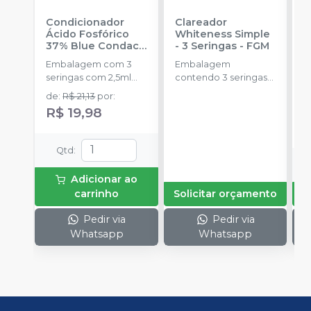
Condicionador
Clareador
R
Ácido Fosfórico
Whiteness Simple
X
37% Blue Condac
-
- 3 Seringas
-
FGM
E
FGM
Embalagem com 3
Embalagem
s
seringas com 2,5ml
contendo 3 seringas
a
cada uma e 3
com 3g de gel cada
de
:
R$ 21,13
por
:
ponteiras para
uma.
R$ 19,98
aplicação.
Qtd
:
Adicionar ao
carrinho
Solicitar orçamento
Pedir via
Pedir via
Whatsapp
Whatsapp