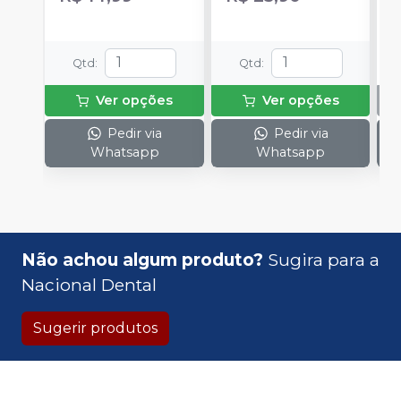
Qtd
:
Qtd
:
Ver opções
Ver opções
Pedir via
Pedir via
Whatsapp
Whatsapp
Não achou algum produto?
Sugira para a
Nacional Dental
Sugerir produtos