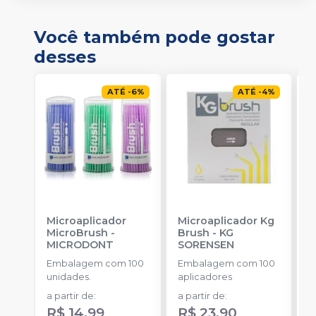
Você também pode gostar
desses
ATÉ
-
6
%
ATÉ
-
4
%
Microaplicador
Microaplicador Kg
B
MicroBrush
-
Brush
-
KG
D
MICRODONT
SORENSEN
I
B
Embalagem com 100
Embalagem com 100
E
unidades.
aplicadores
u
a partir de
:
a partir de
:
R$ 14,99
R$ 23,90