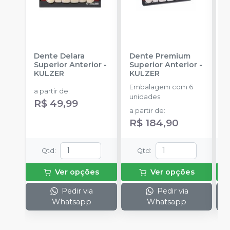
Dente Delara
Dente Premium
D
Superior Anterior
-
Superior Anterior
-
S
KULZER
KULZER
-
Embalagem com 6
E
a partir de
:
unidades.
p
R$ 49,99
D
a partir de
:
a
R$ 184,90
Qtd
:
Qtd
:
Ver opções
Ver opções
Pedir via
Pedir via
Whatsapp
Whatsapp