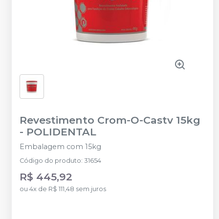
Revestimento Crom-O-Castv 15kg
-
POLIDENTAL
Embalagem com 15kg
Código do produto
:
31654
R$ 445,92
ou
4
x
de
R$ 111,48
sem juros