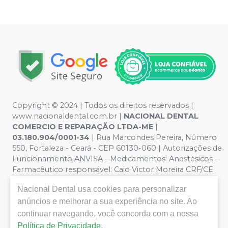
Copyright © 2024 | Todos os direitos reservados |
www.nacionaldental.com.br |
NACIONAL DENTAL
COMERCIO E REPARAÇÃO LTDA-ME
|
03.180.904/0001-34
| Rua Marcondes Pereira, Número
550, Fortaleza - Ceará - CEP 60130-060 | Autorizações de
Funcionamento ANVISA - Medicamentos: Anestésicos -
Farmacêutico responsável: Caio Victor Moreira CRF/CE
nº 11181 | Política de Privacidade e Segurança - Fotos
Nacional Dental
usa cookies para personalizar
meramente ilustrativas - Os preços e condições da loja
anúncios e melhorar a sua experiência no site. Ao
virtual estão sujeitos a alterações. Em caso de
divergência de preços no site, o valor válido é o do
continuar navegando, você concorda com a nossa
Carrinho de Compra. Não vendemos por atacado, por
Política de Privacidade
.