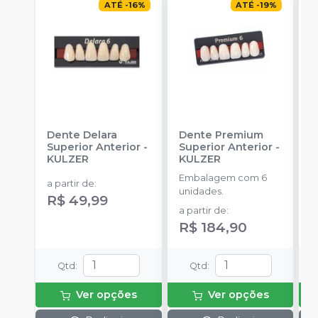
ATÉ
-
16
%
ATÉ
-
19
%
Dente Delara
Dente Premium
D
Superior Anterior
-
Superior Anterior
-
S
KULZER
KULZER
-
Embalagem com 6
E
a partir de
:
unidades.
p
R$ 49,99
D
a partir de
:
a
R$ 184,90
Qtd
:
Qtd
:
Ver opções
Ver opções