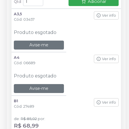
Adicionar
Qtd
:
A3,5
Ver info
Cód.
03457
Produto esgotado
Avise-me
A4
Ver info
Cód.
06689
Produto esgotado
Avise-me
B1
Ver info
Cód.
27489
de
:
R$ 85,02
por
:
R$ 68,99