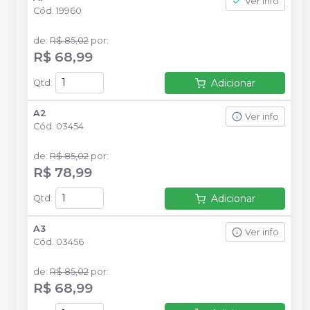
Ver info
Cód.
19960
de
:
R$ 85,02
por
:
R$ 68,99
Adicionar
Qtd
:
A2
Ver info
Cód.
03454
de
:
R$ 85,02
por
:
R$ 78,99
Adicionar
Qtd
:
A3
Ver info
Cód.
03456
de
:
R$ 85,02
por
:
R$ 68,99