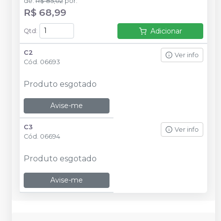
de
:
R$ 85,02
por
:
R$ 68,99
Adicionar
Qtd
:
C2
Ver info
Cód.
06693
Produto esgotado
Avise-me
C3
Ver info
Cód.
06694
Produto esgotado
Avise-me