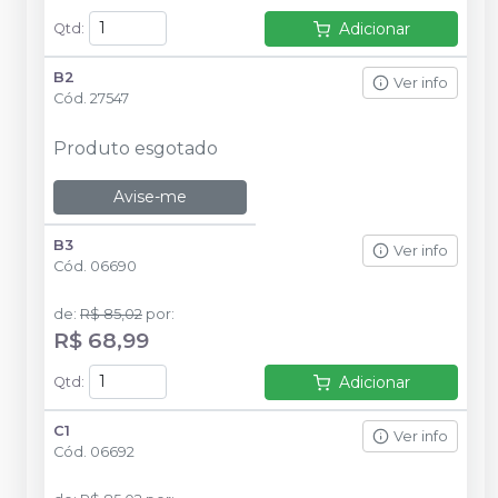
Adicionar
Qtd
:
B2
Ver info
Cód.
27547
Produto esgotado
Avise-me
B3
Ver info
Cód.
06690
de
:
R$ 85,02
por
:
R$ 68,99
Adicionar
Qtd
:
C1
Ver info
Cód.
06692