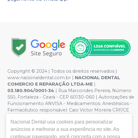
Copyright © 2024 | Todos os direitos reservados |
www.nacionaldental.com.br |
NACIONAL DENTAL
COMERCIO E REPARAÇÃO LTDA-ME
|
03.180.904/0001-34
| Rua Marcondes Pereira, Número
550, Fortaleza - Ceará - CEP 60130-060 | Autorizações de
Funcionamento ANVISA - Medicamentos: Anestésicos -
Farmacêutico responsável: Caio Victor Moreira CRF/CE
nº 11181 | Política de Privacidade e Segurança - Fotos
Nacional Dental
usa cookies para personalizar
meramente ilustrativas - Os preços e condições da loja
virtual estão sujeitos a alterações. Em caso de
anúncios e melhorar a sua experiência no site. Ao
divergência de preços no site, o valor válido é o do
continuar navegando, você concorda com a nossa