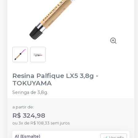
Resina Palfique LX5 3,8g
-
TOKUYAMA
Seringa de 3,8g.
a partir de:
R$ 324,98
ou
3
x
de
R$ 108,33
sem juros
A1 (Esmalte)
Ver info