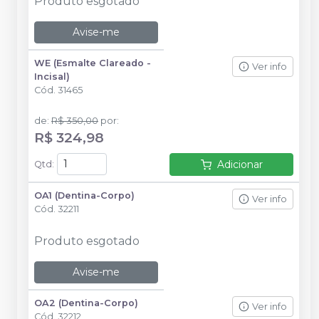
Produto esgotado
Avise-me
WE (Esmalte Clareado -
Ver info
Incisal)
Cód.
31465
de
:
R$ 350,00
por
:
R$ 324,98
Adicionar
Qtd
:
OA1 (Dentina-Corpo)
Ver info
Cód.
32211
Produto esgotado
Avise-me
OA2 (Dentina-Corpo)
Ver info
Cód.
32212