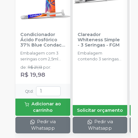
Condicionador
Clareador
R
Ácido Fosfórico
Whiteness Simple
X
37% Blue Condac
-
- 3 Seringas
-
FGM
E
FGM
Embalagem com 3
Embalagem
s
seringas com 2,5ml
contendo 3 seringas
a
cada uma e 3
com 3g de gel cada
de
:
R$ 21,13
por
:
ponteiras para
uma.
R$ 19,98
aplicação.
Qtd
:
Adicionar ao
carrinho
Solicitar orçamento
Pedir via
Pedir via
Whatsapp
Whatsapp