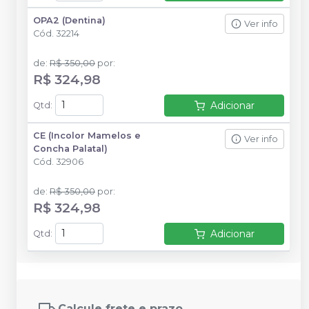
OPA2 (Dentina)
Ver info
Cód.
32214
de
:
R$ 350,00
por
:
R$ 324,98
Adicionar
Qtd
:
CE (Incolor Mamelos e
Ver info
Concha Palatal)
Cód.
32906
de
:
R$ 350,00
por
:
R$ 324,98
Adicionar
Qtd
:
Calcule frete e prazo