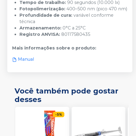
Tempo de trabalho:
90 segundos (10.000 lx)
Fotopolimerização:
400–500 nm (pico 470 nm)
Profundidade de cura:
variável conforme
técnica
Armazenamento:
0°C a 25°C
Registro ANVISA:
80117580435
Mais informações sobre o produto
:
Manual
Você também pode gostar
desses
-
5
%