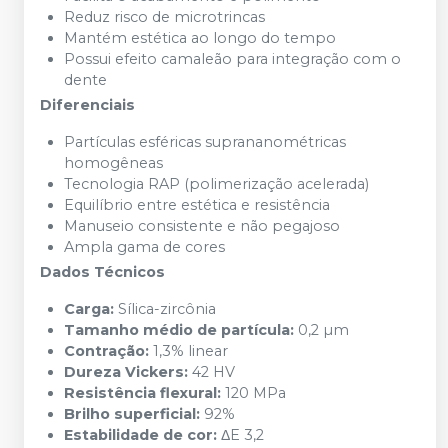
Reduz risco de microtrincas
Mantém estética ao longo do tempo
Possui efeito camaleão para integração com o
dente
Diferenciais
Partículas esféricas suprananométricas
homogêneas
Tecnologia RAP (polimerização acelerada)
Equilíbrio entre estética e resistência
Manuseio consistente e não pegajoso
Ampla gama de cores
Dados Técnicos
Carga:
Sílica-zircônia
Tamanho médio de partícula:
0,2 µm
Contração:
1,3% linear
Dureza Vickers:
42 HV
Resistência flexural:
120 MPa
Brilho superficial:
92%
Estabilidade de cor:
ΔE 3,2