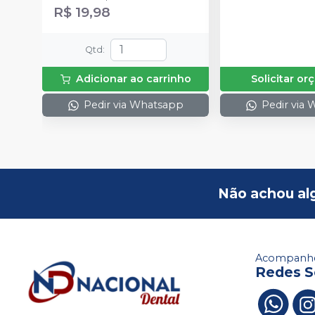
R$ 19,98
Qtd
:
Adicionar ao carrinho
Solicitar o
Pedir via Whatsapp
Pedir via
Não achou al
Acompanhe
Redes S