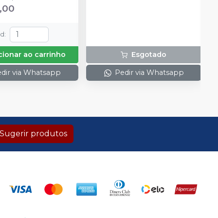
ante + 1 frasco com
Cunhas Anatômicas - 25 de
,00
ução Neutralize
cada tamanho: P, M, G 30
zante de peróxidos) + 1
Cunhas Protetoras Inteligentes
 e uma placa para
- 10 de cada tamanho: P, M, G, 1
td
:
do gel e 1 Top Dam
Anel Universal; 1 Anel Pequeno;
1 Alicate (Fórceps); 1 Pinça
cionar ao carrinho
Esgotado
Auxiliar. (Pin Tweezer)
dir via Whatsapp
Pedir via Whatsapp
Sugerir produtos