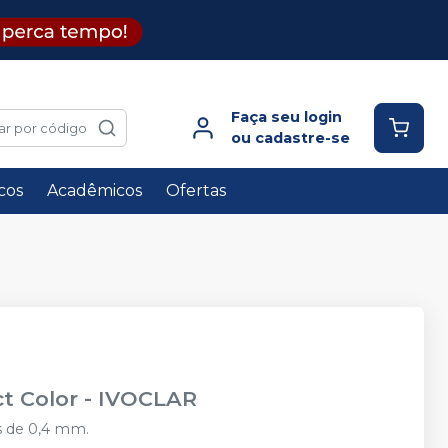
Faça seu login
ar por código
ou cadastre-se
icos
Acadêmicos
Ofertas
t Color
-
IVOCLAR
s de 0,4 mm.