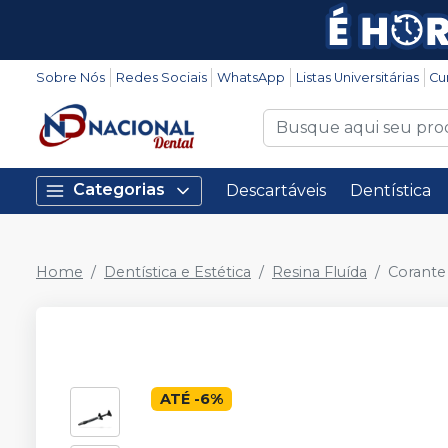
Sobre Nós
Redes Sociais
WhatsApp
Listas Universitárias
Cu
Categorias
Descartáveis
Dentística
Home
Dentística e Estética
Resina Fluída
Corante
ATÉ
-
6
%