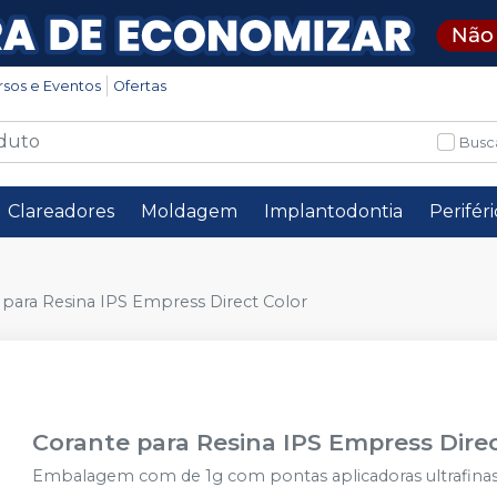
rsos e Eventos
Ofertas
Busc
Clareadores
Moldagem
Implantodontia
Perifér
 para Resina IPS Empress Direct Color
Corante para Resina IPS Empress Direc
Embalagem com de 1g com pontas aplicadoras ultrafina