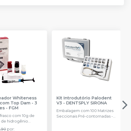
reador Whiteness
Kit Introdutório Palodent
com Top Dam - 3
V3
-
DENTSPLY SIRONA
es
-
FGM
Embalagem com 100 Matrizes
 frasco com 10g de
Seccionais Pré-contornadas -
 de hidrogênio
25 de cada tamanho: 3.5mm,
ado + 1 frasco com 5g
4.5mm, 5.5mm, 6.5mm, 75
9,90
por
: