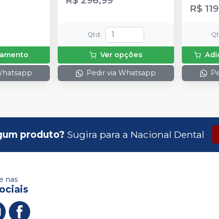
de espess
R$ 119
2g de sol
(neutrali
espátula
Qtd
:
Q
preparo 
com 2g.
rçamento
Ver opções
Adi
 Whatsapp
Pedir via Whatsapp
Pe
gum produto?
Sugira para a
Nacional Dental
 nas
ociais