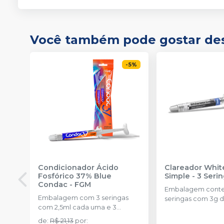
Você também pode gostar de
-
5
%
Condicionador Ácido
Clareador Whit
Fosfórico 37% Blue
Simple - 3 Seri
Condac
-
FGM
Embalagem cont
Embalagem com 3 seringas
seringas com 3g d
com 2,5ml cada uma e 3
uma.
ponteiras para aplicação.
de
:
R$ 21,13
por
: