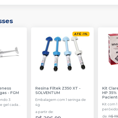
sses
ATÉ
-
1
%
eness
Resina Filtek Z350 XT
-
Kit Cla
ngas
-
FGM
SOLVENTUM
HP 35% 
Pacient
endo 3
Embalagem com 1 seringa de
Kit com 1
e gel cada
4g.
peróxido
a partir de
:
concentr
de
:
R$ 11
R$ 296,99