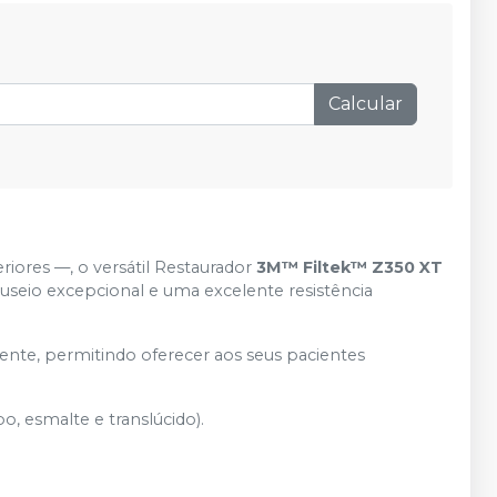
Adicionar
Qtd
:
R$ 296,99
Produto esgotado
Avise-me
Calcular
de
:
R$ 299,99
por
:
Adicionar
Qtd
:
R$ 296,99
de
:
R$ 299,99
por
:
Adicionar
Qtd
:
R$ 296,99
riores —, o versátil Restaurador
3M™ Filtek™ Z350 XT
Produto esgotado
Avise-me
useio excepcional e uma excelente resistência
Produto esgotado
Avise-me
cente, permitindo oferecer aos seus pacientes
Produto esgotado
Avise-me
o, esmalte e translúcido).
Produto esgotado
Avise-me