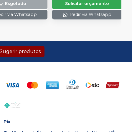
Adicionar
(Fórceps); 1 Pinça
Qtd
:
R$ 296,99
Esgotado
Solicitar orçamento
 (Pin Tweezer)
dir via Whatsapp
Pedir via Whatsapp
Sugerir produtos
Pix