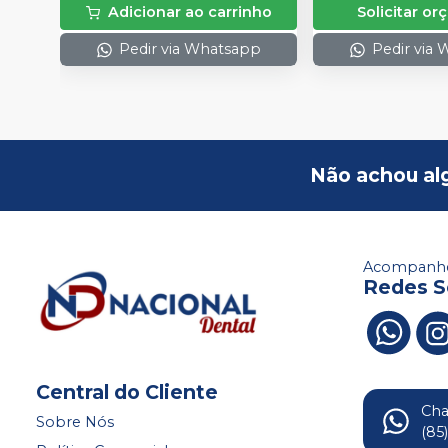
Adicionar ao carrinho
Solicitar o
Pedir via Whatsapp
Pedir via
Não achou al
Acompanhe
Redes S
Central do Cliente
Ch
Sobre Nós
(85