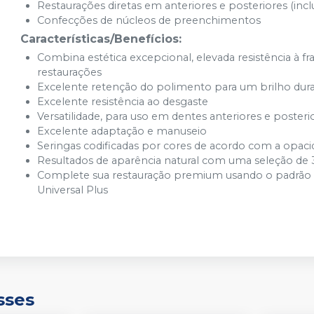
Restaurações diretas em anteriores e posteriores (inclu
B1B
Ver info
Confecções de núcleos de preenchimentos
Cód.
00465
Características/Benefícios:
B1E
Combina estética excepcional, elevada resistência à fr
Ver info
Cód.
04377
restaurações
Excelente retenção do polimento para um brilho dur
B2B
Ver info
Excelente resistência ao desgaste
Cód.
00466
Versatilidade, para uso em dentes anteriores e posteri
Excelente adaptação e manuseio
B2E
Ver info
Seringas codificadas por cores de acordo com a opac
Cód.
00474
Resultados de aparência natural com uma seleção de 3
B3B
Complete sua restauração premium usando o padrã
Ver info
Cód.
04927
Universal Plus
B5B
Ver info
Cód.
16778
Translúcida BT
Ver info
Cód.
33714
C1B
sses
Ver info
Cód.
00468