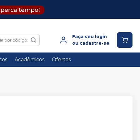
Faça seu login
ar por código
ou cadastre-se
icos
Acadêmicos
Ofertas