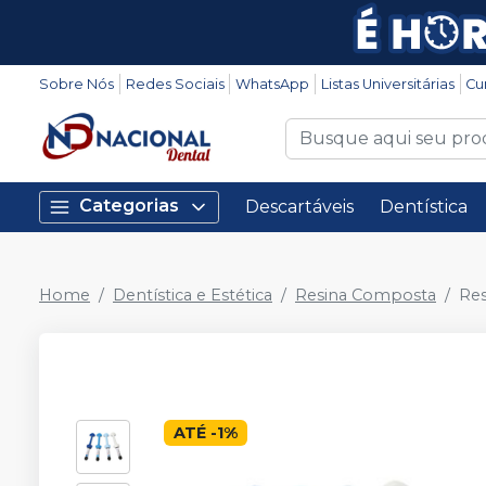
Sobre Nós
Redes Sociais
WhatsApp
Listas Universitárias
Cu
Categorias
Descartáveis
Dentística
Home
Dentística e Estética
Resina Composta
Res
ATÉ
-
1
%