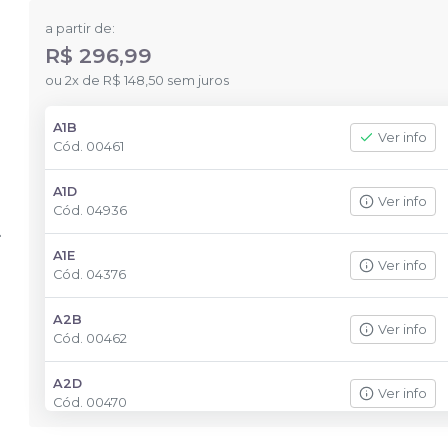
a partir de:
R$ 296,99
ou
2
x
de
R$ 148,50
sem juros
A1B
Ver info
Cód.
00461
A1D
Ver info
Cód.
04936
A1E
Ver info
Cód.
04376
A2B
Ver info
Cód.
00462
A2D
Ver info
Cód.
00470
A3,5B