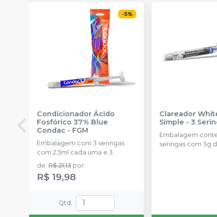
-
5
%
Condicionador Ácido
Clareador Whit
Fosfórico 37% Blue
Simple - 3 Seri
Condac
-
FGM
Embalagem cont
Embalagem com 3 seringas
seringas com 3g d
com 2,5ml cada uma e 3
uma.
ponteiras para aplicação.
de
:
R$ 21,13
por
:
R$ 19,98
Qtd
: