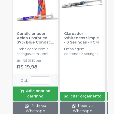
Condicionador
Clareador
R
Ácido Fosfórico
Whiteness Simple
X
37% Blue Condac
-
- 3 Seringas
-
FGM
E
FGM
Embalagem com 3
Embalagem
s
seringas com 2,5ml
contendo 3 seringas
a
cada uma e 3
com 3g de gel cada
de
:
R$ 21,13
por
:
ponteiras para
uma.
R$ 19,98
aplicação.
Qtd
:
Adicionar ao
carrinho
Solicitar orçamento
Pedir via
Pedir via
Whatsapp
Whatsapp