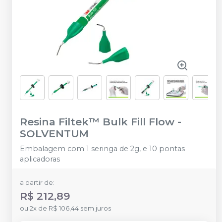
Resina Filtek™ Bulk Fill Flow
-
SOLVENTUM
Embalagem com 1 seringa de 2g, e 10 pontas
aplicadoras
a partir de:
R$ 212,89
ou
2
x
de
R$ 106,44
sem juros