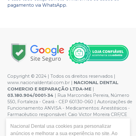
pagamento via WhatsApp.
Copyright © 2024 | Todos os direitos reservados |
www.nacionaldental.com.br |
NACIONAL DENTAL
COMERCIO E REPARAÇÃO LTDA-ME
|
03.180.904/0001-34
| Rua Marcondes Pereira, Número
550, Fortaleza - Ceará - CEP 60130-060 | Autorizações de
Funcionamento ANVISA - Medicamentos: Anestésicos -
Farmacêutico responsável: Caio Victor Moreira CRF/CE
nº 11181 | Política de Privacidade e Segurança - Fotos
Nacional Dental
usa cookies para personalizar
meramente ilustrativas - Os preços e condições da loja
virtual estão sujeitos a alterações. Em caso de
anúncios e melhorar a sua experiência no site. Ao