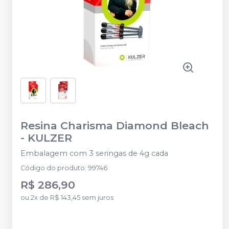
Resina Charisma Diamond Bleach
-
KULZER
Embalagem com 3 seringas de 4g cada
Código do produto
:
99746
R$ 286,90
ou
2
x
de
R$ 143,45
sem juros