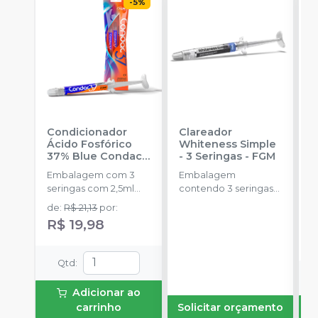
-
5
%
Condicionador
Clareador
R
Ácido Fosfórico
Whiteness Simple
X
37% Blue Condac
-
- 3 Seringas
-
FGM
E
FGM
Embalagem com 3
Embalagem
s
seringas com 2,5ml
contendo 3 seringas
a
cada uma e 3
com 3g de gel cada
de
:
R$ 21,13
por
:
ponteiras para
uma.
R$ 19,98
aplicação.
Qtd
:
Adicionar ao
carrinho
Solicitar orçamento