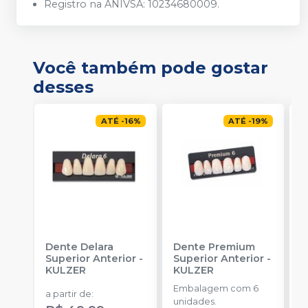
Registro na ANIVSA: 10234680009.
Você também pode gostar
desses
ATÉ
-
16
%
ATÉ
-
19
%
Dente Delara
Dente Premium
D
Superior Anterior
-
Superior Anterior
-
S
KULZER
KULZER
-
Embalagem com 6
E
a partir de
:
unidades.
p