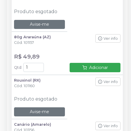
Produto esgotado
Avise-me
80g Araraúna (AZ)
Ver info
Cód.
101157
R$ 49,89
Adicionar
Qtd
:
Rouxinol (RX)
Ver info
Cód.
101160
Produto esgotado
Avise-me
Canário (Amarelo)
Ver info
Cód.
101156