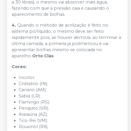
a 30 libras), o mesmo vai absorver mais água,
fazendo com que a pressão caia e causando o
aparecimento de bolhas.
4.
Quando o método de acrilização é feito no
sistema pó/líquido, o mesmo deve ser feito
rapidamente pois, se houver demora, ao terminar a
última camada, a primeira já polimerizou e vai
apresentar bolhas mesmo se colocada no
aparelho
Orto Clas
.
Cores:
Incolor;
Cristalino (IN);
Canário (AM);
Sabiá (LR);
Flamingo (RS);
Periquito (VR);
Araraúna (AZ);
Tico-Rei (VM);
Rouxinol (RX);