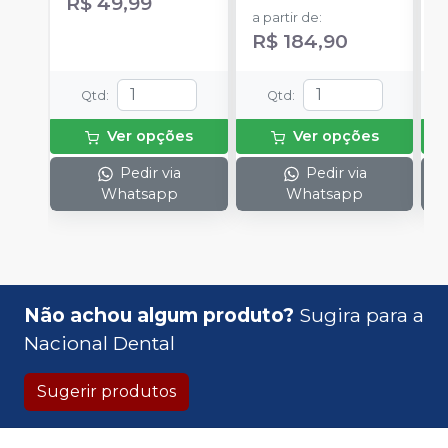
R$ 49,99
D
a partir de
:
a
R$ 184,90
Qtd
:
Qtd
:
Ver opções
Ver opções
Pedir via
Pedir via
Whatsapp
Whatsapp
Não achou algum produto?
Sugira para a
Nacional Dental
Sugerir produtos