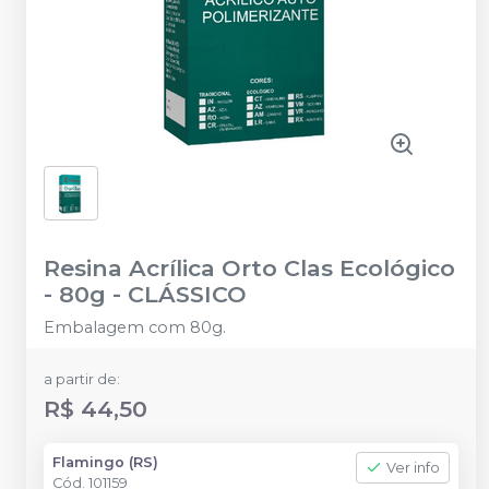
Resina Acrílica Orto Clas Ecológico
- 80g
-
CLÁSSICO
Embalagem com 80g.
a partir de:
R$ 44,50
Flamingo (RS)
Ver info
Cód.
101159