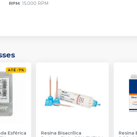
RPM
: 15.000 RPM
sses
ATÉ
-
7
%
da Esférica
Resina Bisacrílica
Resina B