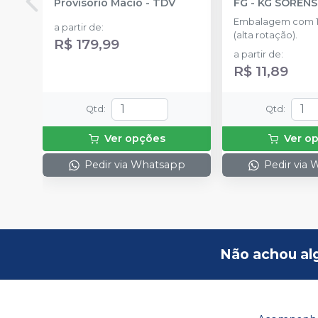
Provisório Macio
-
TDV
FG
-
KG SOREN
Embalagem com 1
a partir de
:
(alta rotação).
R$ 179,99
a partir de
:
R$ 11,89
Qtd
:
Qtd
:
Ver opções
Ver o
Pedir via Whatsapp
Pedir via
Não achou al