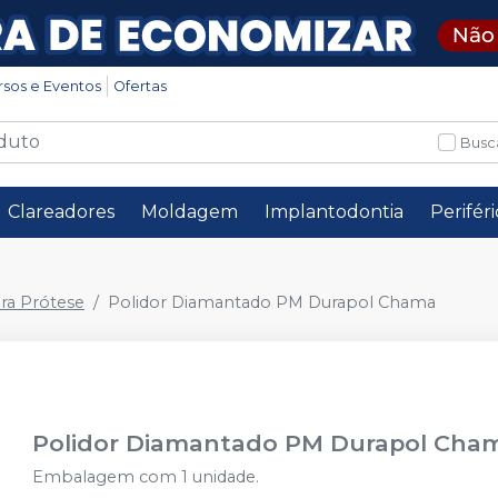
rsos e Eventos
Ofertas
Busc
Clareadores
Moldagem
Implantodontia
Perifér
ra Prótese
Polidor Diamantado PM Durapol Chama
Polidor Diamantado PM Durapol Cha
Embalagem com 1 unidade.