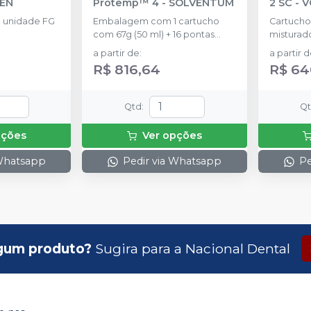
SEN
Protemp™ 4
-
SOLVENTUM
2 SC
-
V
 unidade FG
Embalagem com 1 cartucho
Cartucho 
com 67g (50 ml) + 16 pontas
misturado
misturadoras.
a partir de
:
a partir 
R$ 816,64
R$ 64
Qtd
:
Q
pções
Ver opções
 Whatsapp
Pedir via Whatsapp
Pe
gum produto?
Sugira para a
Nacional Dental