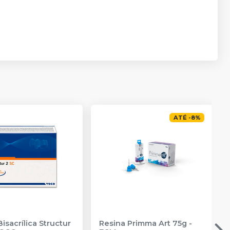
ATÉ
-
8
%
isacrílica Structur
Resina Primma Art 75g
-