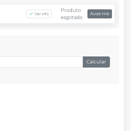
Produto
Avise-me
Ver info
esgotado
Calcular