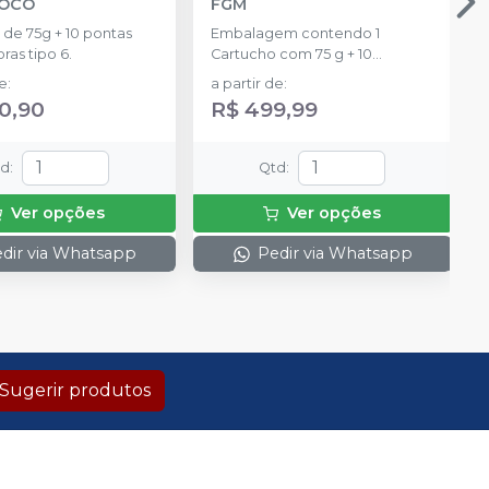
OCO
FGM
de 75g + 10 pontas
Embalagem contendo 1
ras tipo 6.
Cartucho com 75 g + 10
ponteiras de automistura
de
:
a partir de
:
0,90
R$ 499,99
td
:
Qtd
:
Ver opções
Ver opções
dir via Whatsapp
Pedir via Whatsapp
Sugerir produtos