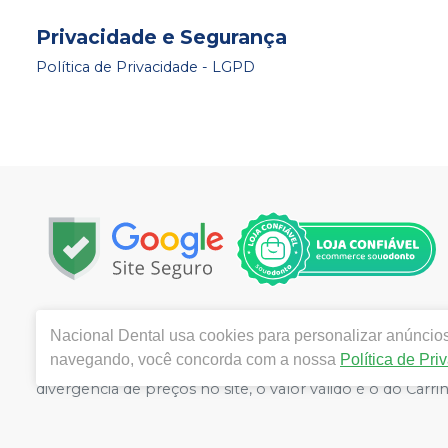
Privacidade e Segurança
Política de Privacidade - LGPD
Copyright © 2024 | Todos os direitos reservados | www.
Nacional Dental
usa cookies para personalizar anúncios 
Marcondes Pereira, Número 550, Fortaleza - Ceará - CE
navegando, você concorda com a nossa
Política de Pri
Victor Moreira CRF/CE nº 11181 | Política de Privacidade 
divergência de preços no site, o valor válido é o do C
volumes pelo site.