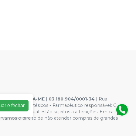
EPARAÇÃO LTDA-ME
|
03.180.904/0001-34
| Rua
amentos: Anestésicos - Farmacêutico responsável: Caio
uar e fechar
ões da loja virtual estão sujeitos a alterações. Em caso de
servamos o direito de não atender compras de grandes