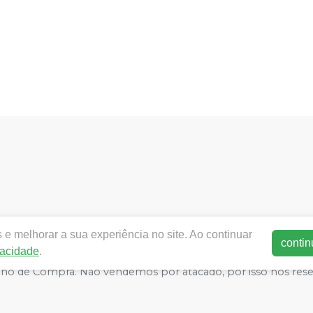
nacionaldental.com.br |
NACIONAL DENTAL COMERCIO E R
e melhorar a sua experiência no site. Ao continuar
P 60130-060 | Autorizações de Funcionamento ANVISA - Medic
contin
vacidade
.
e Segurança - Fotos meramente ilustrativas - Os preços e condiç
arrinho de Compra. Não vendemos por atacado, por isso nos re