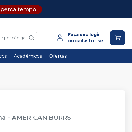
Faça seu login
ar por código
ou cadastre-se
icos
Acadêmicos
Ofertas
ma
-
AMERICAN BURRS