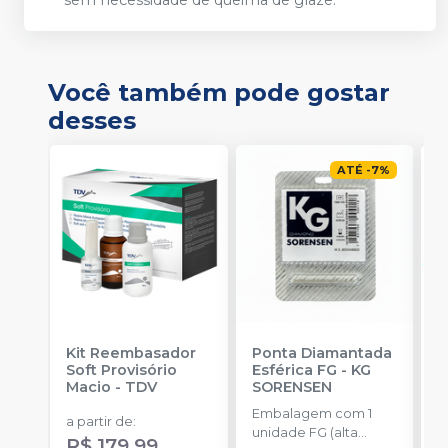
sem necessidade de queima de glaze.
Você também pode gostar
desses
ATÉ
-
7
%
Kit Reembasador
Ponta Diamantada
R
Soft Provisório
Esférica FG
-
KG
P
Macio
-
TDV
SORENSEN
S
Embalagem com 1
E
a partir de
:
unidade FG (alta
c
R$ 179,99