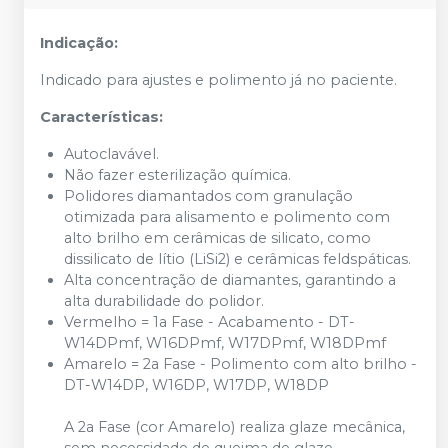
Indicação:
Indicado para ajustes e polimento já no paciente.
Características:
Autoclavável.
Não fazer esterilização química.
Polidores diamantados com granulação
otimizada para alisamento e polimento com
alto brilho em cerâmicas de silicato, como
dissilicato de lítio (LiSi2) e cerâmicas feldspáticas.
Alta concentração de diamantes, garantindo a
alta durabilidade do polidor.
Vermelho = 1a Fase - Acabamento - DT-
W14DPmf, W16DPmf, W17DPmf, W18DPmf
Amarelo = 2a Fase - Polimento com alto brilho -
DT-W14DP, W16DP, W17DP, W18DP
A 2a Fase (cor Amarelo) realiza glaze mecânica,