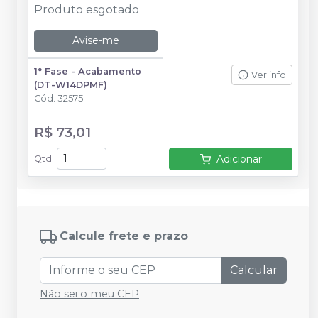
Produto esgotado
Avise-me
1° Fase - Acabamento
Ver info
(DT-W14DPMF)
Cód.
32575
R$ 73,01
Adicionar
Qtd
:
Calcule frete e prazo
Calcular
Não sei o meu CEP