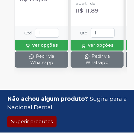
rotação).
m
a partir de
:
a
m
R$ 11,89
Qtd
:
Qtd
:
Ver opções
Ver opções
Pedir via
Pedir via
Whatsapp
Whatsapp
Não achou algum produto?
Sugira para a
Nacional Dental
Sugerir produtos