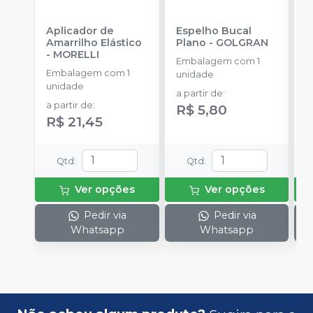
Aplicador de
Espelho Bucal
E
Amarrilho Elástico
Plano
-
GOLGRAN
C
-
MORELLI
Embalagem com 1
E
Embalagem com 1
unidade
u
unidade
a partir de
:
a
a partir de
:
R$ 5,80
R
R$ 21,45
Qtd
:
Qtd
:
Ver opções
Ver opções
Pedir via
Pedir via
Whatsapp
Whatsapp