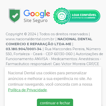
Copyright © 2024 | Todos os direitos reservados |
www.nacionaldental.com.br |
NACIONAL DENTAL
COMERCIO E REPARAÇÃO LTDA-ME
|
03.180.904/0001-34
| Rua Marcondes Pereira, Número
550, Fortaleza - Ceará - CEP 60130-060 | Autorizações de
Funcionamento ANVISA - Medicamentos: Anestésicos -
Farmacêutico responsável: Caio Victor Moreira CRF/CE
nº 11181 | Política de Privacidade e Segurança - Fotos
Nacional Dental
usa cookies para personalizar
meramente ilustrativas - Os preços e condições da loja
virtual estão sujeitos a alterações. Em caso de
anúncios e melhorar a sua experiência no site. Ao
divergência de preços no site, o valor válido é o do
continuar navegando, você concorda com a nossa
Carrinho de Compra. Não vendemos por atacado, por
Política de Privacidade
.
isso nos reservamos o direito de não atender compras
de grandes volumes pelo site.
continuar e fechar