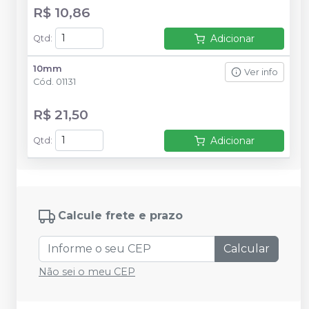
R$ 10,86
Adicionar
Qtd
:
10mm
Ver info
Cód.
01131
R$ 21,50
Adicionar
Qtd
:
Calcule frete e prazo
Calcular
Não sei o meu CEP