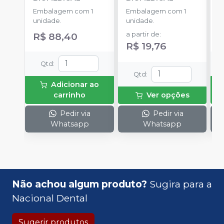
E
Embalagem com 1
Embalagem com 1
u
unidade.
unidade.
R$ 88,40
a partir de
:
R$ 19,76
Qtd
:
Qtd
:
Adicionar ao
carrinho
Ver opções
Pedir via
Pedir via
Whatsapp
Whatsapp
Não achou algum produto?
Sugira para a
Nacional Dental
Sugerir produtos