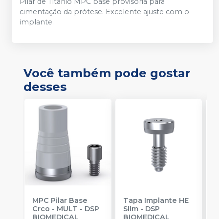
Pilar de Titânio MPC base provisória para
cimentação da prótese. Excelente ajuste com o
implante.
Você também pode gostar
desses
MPC Pilar Base
Tapa Implante HE
C
Crco - MULT
-
DSP
Slim
-
DSP
-
BIOMEDICAL
BIOMEDICAL