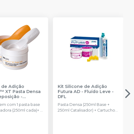
e de Adição
Kit Silicone de Adição
™ XT Pasta Densa
Futura AD - Fluído Leve
-
Reposição
-
DFL
NTUM
m com 1 pasta base
Pasta Densa (250ml Base +
isadora (250ml cada)+ 2
250ml Catalisador) + Cartucho
de automistura de Pasta Fluida
Leve com 50ml + 6 pontas
misturadoras + 6 pontas
intraorais