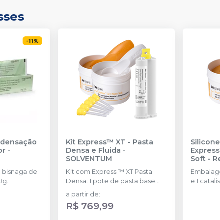
sses
-
11
%
ndensação
Kit Express™ XT - Pasta
Silicon
or
-
Densa e Fluida
-
Express
SOLVENTUM
Soft - 
SOLVE
 bisnaga de
Kit com Express ™ XT Pasta
Embalage
0g.
Densa: 1 pote de pasta base
e 1 catal
(250 ml) Express ™; XT Pasta
colheres.
a partir de
:
Densa: 1 pote de pasta
R$ 769,99
catalisadora (250 ml); Express ™
XT Pasta Fluida de Baixa ou