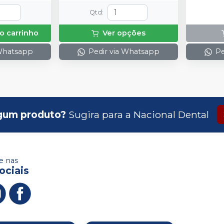
Média Viscosidade: 1 cartucho
Qtd
:
(50 ml); 10 Pontas Misturadoras
Amarelas
o carrinho
Ver opções
 Whatsapp
Pedir via Whatsapp
Pe
gum produto?
Sugira para a
Nacional Dental
 nas
ociais