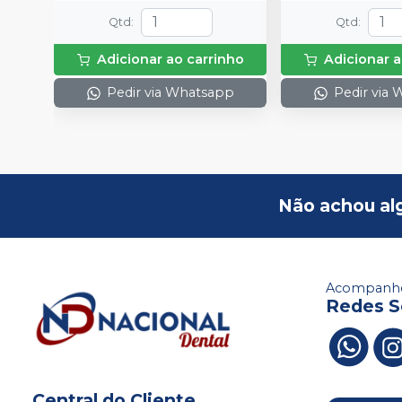
Qtd
:
Qtd
:
Adicionar ao carrinho
Adicionar a
Pedir via Whatsapp
Pedir via
Não achou al
Acompanhe
Redes S
Central do Cliente