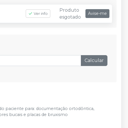
Produto
Avise-me
Ver info
esgotado
Calcular
 do paciente para: documentação ortodôntica,
ores bucais e placas de bruxismo