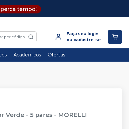
Faça seu login
ar por código
ou cadastre-se
icos
Acadêmicos
Ofertas
r Verde - 5 pares
-
MORELLI