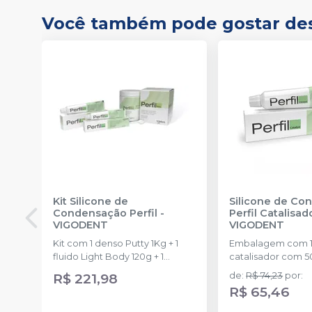
Você também pode gostar de
Kit Silicone de
Silicone de Co
Condensação Perfil
-
Perfil Catalisad
VIGODENT
VIGODENT
Kit com 1 denso Putty 1Kg + 1
Embalagem com 1
fluido Light Body 120g + 1
catalisador com 5
catalisador 60ml.
R$ 221,98
de
:
R$ 74,23
por
:
R$ 65,46