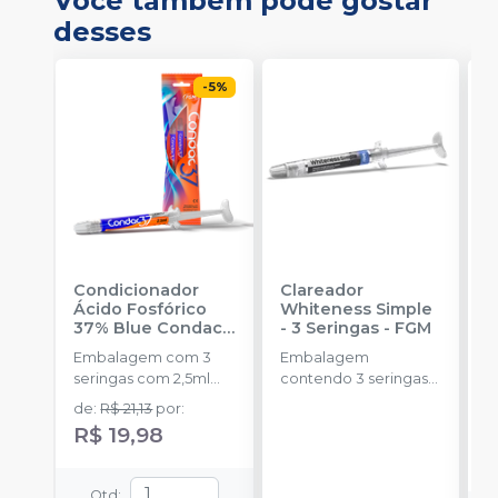
Você também pode gostar
desses
-
5
%
Condicionador
Clareador
R
Ácido Fosfórico
Whiteness Simple
X
37% Blue Condac
-
- 3 Seringas
-
FGM
E
FGM
Embalagem com 3
Embalagem
s
seringas com 2,5ml
contendo 3 seringas
a
cada uma e 3
com 3g de gel cada
de
:
R$ 21,13
por
:
ponteiras para
uma.
R$ 19,98
aplicação.
Qtd
: