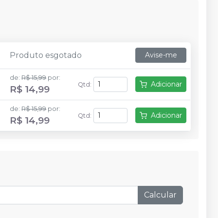
Produto esgotado
Avise-me
de
:
R$ 15,99
por
:
Adicionar
Qtd
:
R$ 14,99
de
:
R$ 15,99
por
:
Adicionar
Qtd
:
R$ 14,99
Calcular