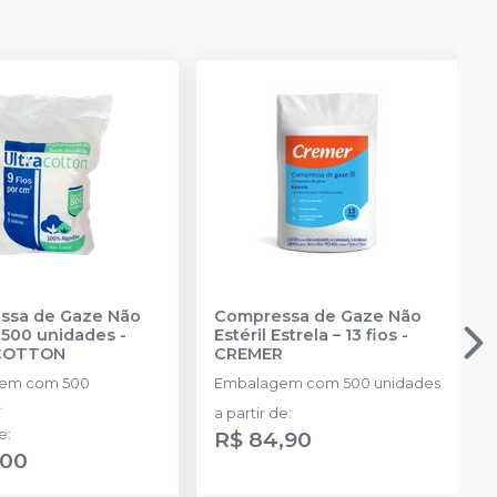
ssa de Gaze Não
Compressa de Gaze Não
- 500 unidades
-
Estéril Estrela – 13 fios
-
COTTON
CREMER
em com 500
Embalagem com 500 unidades
.
a partir de
:
de
:
R$ 84,90
,00