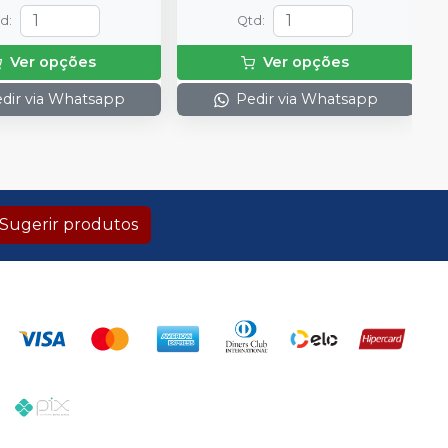
td
:
Qtd
:
Ver opções
Ver opções
dir via Whatsapp
Pedir via Whatsapp
Sugerir produtos