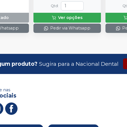
Qtd
:
Q
tado
Ver opções
 Whatsapp
Pedir via Whatsapp
Pe
gum produto?
Sugira para a
Nacional Dental
 nas
ociais