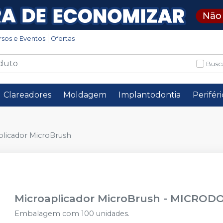
rsos e Eventos
Ofertas
Busc
Clareadores
Moldagem
Implantodontia
Perifér
plicador MicroBrush
Microaplicador MicroBrush
-
MICROD
Embalagem com 100 unidades.