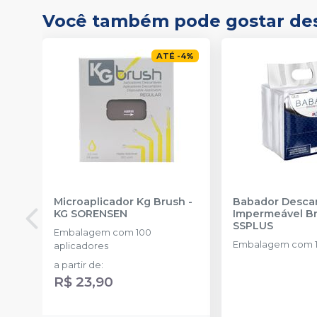
Você também pode gostar de
ATÉ
-
4
%
Microaplicador Kg Brush
-
Babador Descar
KG SORENSEN
Impermeável B
SSPLUS
Embalagem com 100
Embalagem com 1
aplicadores
a partir de
:
R$ 23,90