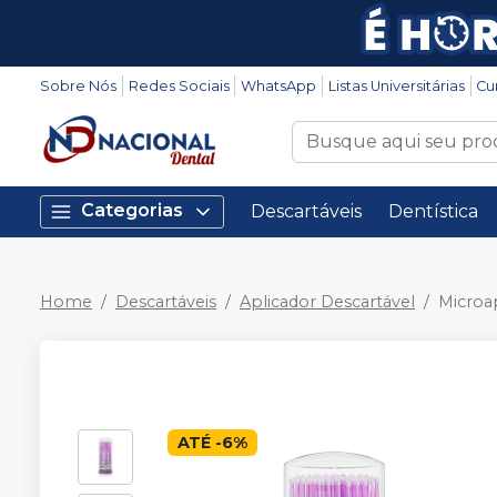
Sobre Nós
Redes Sociais
WhatsApp
Listas Universitárias
Cu
Categorias
Descartáveis
Dentística
Home
Descartáveis
Aplicador Descartável
Microa
ATÉ
-
6
%