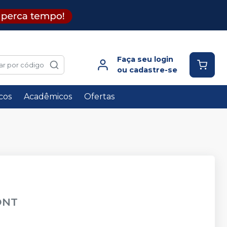
Faça seu login
ar por código
ou cadastre-se
icos
Acadêmicos
Ofertas
ONT