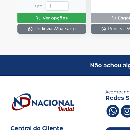
Qtd
:
Ver opções
Esgo
Pedir via Whatsapp
Pedir via
Não achou al
Acompanhe
Redes S
Central do Cliente