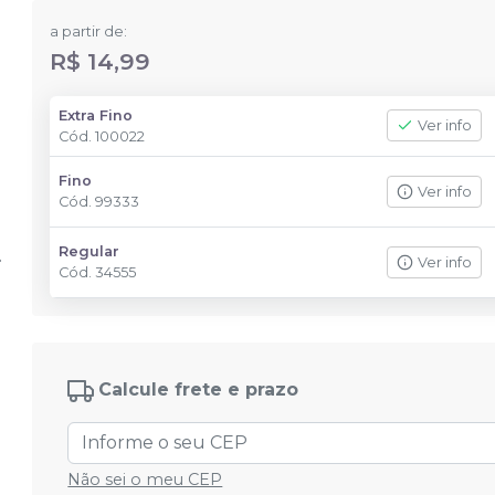
a partir de:
R$ 14,99
Extra Fino
Ver info
Cód.
100022
Fino
Ver info
Cód.
99333
Regular
Ver info
Cód.
34555
Calcule frete e prazo
Não sei o meu CEP