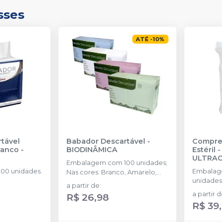
sses
ATÉ
-
10
%
tável
Babador Descartável
-
Compre
ranco
-
BIODINÂMICA
Estéril 
ULTRA
Embalagem com 100 unidades;
00 unidades.
Embalag
Nas cores: Branco, Amarelo,
unidades
Azul, Rosa, Verde e Misto.
a partir de
:
a partir 
R$ 26,98
R$ 39