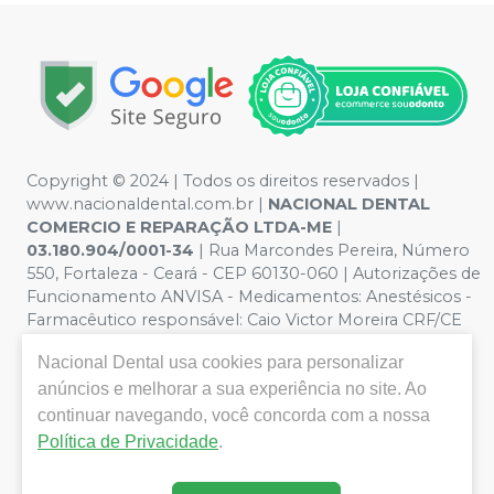
Copyright © 2024 | Todos os direitos reservados |
www.nacionaldental.com.br |
NACIONAL DENTAL
COMERCIO E REPARAÇÃO LTDA-ME
|
03.180.904/0001-34
| Rua Marcondes Pereira, Número
550, Fortaleza - Ceará - CEP 60130-060 | Autorizações de
Funcionamento ANVISA - Medicamentos: Anestésicos -
Farmacêutico responsável: Caio Victor Moreira CRF/CE
nº 11181 | Política de Privacidade e Segurança - Fotos
Nacional Dental
usa cookies para personalizar
meramente ilustrativas - Os preços e condições da loja
virtual estão sujeitos a alterações. Em caso de
anúncios e melhorar a sua experiência no site. Ao
divergência de preços no site, o valor válido é o do
continuar navegando, você concorda com a nossa
Carrinho de Compra. Não vendemos por atacado, por
Política de Privacidade
.
isso nos reservamos o direito de não atender compras
de grandes volumes pelo site.