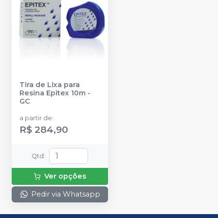
Tira de Lixa para
Resina Epitex 10m
-
GC
a partir de
:
R$ 284,90
Qtd
:
Ver opções
Pedir via Whatsapp