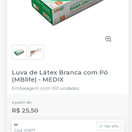
Luva de Látex Branca com Pó
(MBlife)
-
MEDIX
Embalagem com 100 unidades.
a partir de:
R$ 25,50
M
Ver info
Cód.
101677