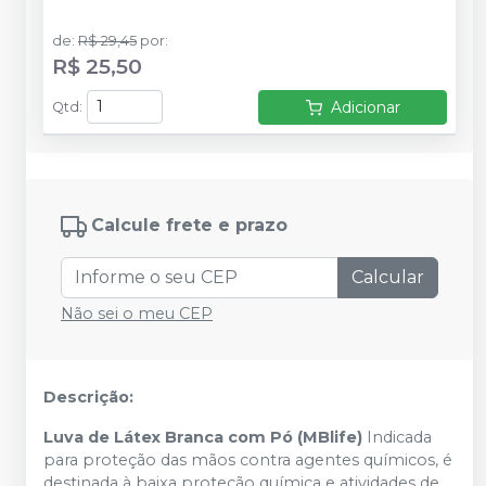
de
:
R$ 29,45
por
:
R$ 25,50
Adicionar
Qtd
:
Calcule frete e prazo
Calcular
Não sei o meu CEP
Descrição:
Luva de Látex Branca com Pó (MBlife)
Indicada
para proteção das mãos contra agentes químicos, é
destinada à baixa proteção química e atividades de