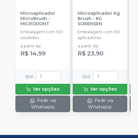
Microaplicador
Microaplicador Kg
B
MicroBrush
-
Brush
-
KG
D
MICRODONT
SORENSEN
I
B
Embalagem com 100
Embalagem com 100
E
unidades.
aplicadores
u
a partir de
:
a partir de
:
R$ 14,99
R$ 23,90
Qtd
:
Qtd
:
Ver opções
Ver opções
Pedir via
Pedir via
Whatsapp
Whatsapp