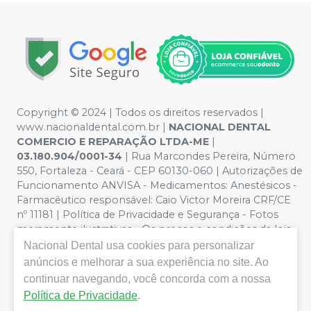
Copyright © 2024 | Todos os direitos reservados |
www.nacionaldental.com.br |
NACIONAL DENTAL
COMERCIO E REPARAÇÃO LTDA-ME
|
03.180.904/0001-34
| Rua Marcondes Pereira, Número
550, Fortaleza - Ceará - CEP 60130-060 | Autorizações de
Funcionamento ANVISA - Medicamentos: Anestésicos -
Farmacêutico responsável: Caio Victor Moreira CRF/CE
nº 11181 | Política de Privacidade e Segurança - Fotos
meramente ilustrativas - Os preços e condições da loja
virtual estão sujeitos a alterações. Em caso de
Nacional Dental
usa cookies para personalizar
divergência de preços no site, o valor válido é o do
anúncios e melhorar a sua experiência no site. Ao
Carrinho de Compra. Não vendemos por atacado, por
continuar navegando, você concorda com a nossa
isso nos reservamos o direito de não atender compras
Política de Privacidade
.
de grandes volumes pelo site.