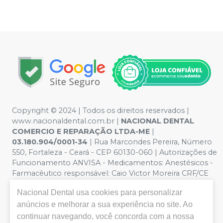
Copyright © 2024 | Todos os direitos reservados |
www.nacionaldental.com.br |
NACIONAL DENTAL
COMERCIO E REPARAÇÃO LTDA-ME
|
03.180.904/0001-34
| Rua Marcondes Pereira, Número
550, Fortaleza - Ceará - CEP 60130-060 | Autorizações de
Funcionamento ANVISA - Medicamentos: Anestésicos -
Farmacêutico responsável: Caio Victor Moreira CRF/CE
nº 11181 | Política de Privacidade e Segurança - Fotos
Nacional Dental
usa cookies para personalizar
meramente ilustrativas - Os preços e condições da loja
anúncios e melhorar a sua experiência no site. Ao
virtual estão sujeitos a alterações. Em caso de
divergência de preços no site, o valor válido é o do
continuar navegando, você concorda com a nossa