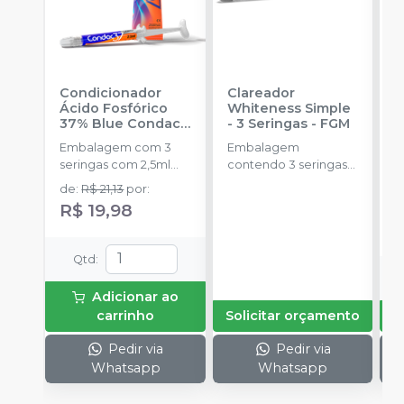
Condicionador
Clareador
R
Ácido Fosfórico
Whiteness Simple
X
37% Blue Condac
-
- 3 Seringas
-
FGM
E
FGM
Embalagem com 3
Embalagem
s
seringas com 2,5ml
contendo 3 seringas
a
cada uma e 3
com 3g de gel cada
de
:
R$ 21,13
por
:
ponteiras para
uma.
R$ 19,98
aplicação.
Qtd
:
Adicionar ao
carrinho
Solicitar orçamento
Pedir via
Pedir via
Whatsapp
Whatsapp