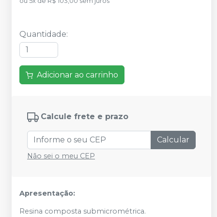
ou
5
x
de
R$ 103,00
sem juros
Quantidade
:
Adicionar ao carrinho
Calcule frete e prazo
Calcular
Não sei o meu CEP
Apresentação:
Resina composta submicrométrica.