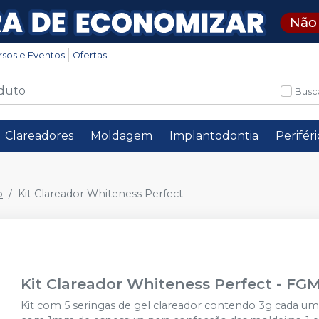
rsos e Eventos
Ofertas
Busc
Clareadores
Moldagem
Implantodontia
Perifér
o
Kit Clareador Whiteness Perfect
Kit Clareador Whiteness Perfect
-
FG
Kit com 5 seringas de gel clareador contendo 3g cada uma.