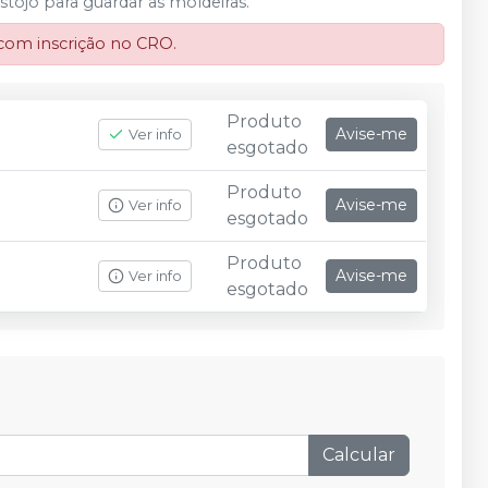
tojo para guardar as moldeiras.
 com inscrição no CRO.
Produto
Avise-me
Ver info
esgotado
Produto
Avise-me
Ver info
esgotado
Produto
Avise-me
Ver info
esgotado
Calcular