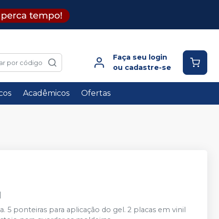
Faça seu login
ar por código
ou cadastre-se
icos
Acadêmicos
Ofertas
M
 5 ponteiras para aplicação do gel. 2 placas em vinil