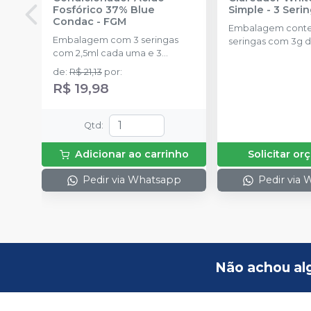
Fosfórico 37% Blue
Simple - 3 Seri
Condac
-
FGM
Embalagem cont
Embalagem com 3 seringas
seringas com 3g d
com 2,5ml cada uma e 3
uma.
ponteiras para aplicação.
de
:
R$ 21,13
por
:
R$ 19,98
Qtd
:
Adicionar ao carrinho
Solicitar o
Pedir via Whatsapp
Pedir via
Não achou al