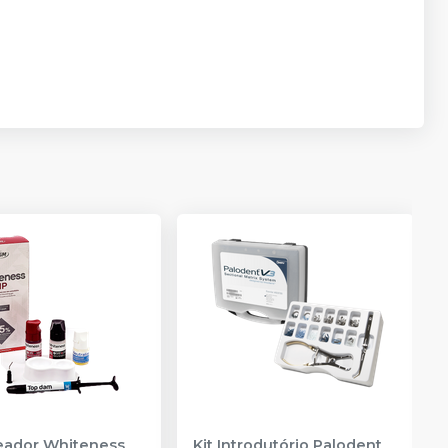
reador Whiteness
Kit Introdutório Palodent