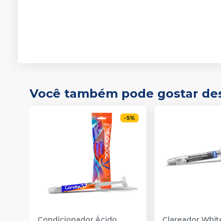
Você também pode gostar de
-
5
%
Condicionador Ácido
Clareador Whit