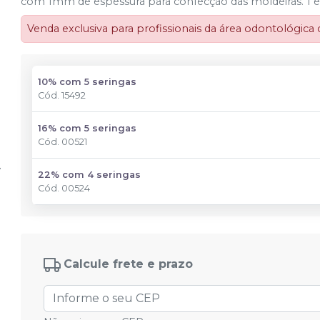
com 1mm de espessura para confecção das moldeiras. 1 es
Venda exclusiva para profissionais da área odontológica
10% com 5 seringas
Cód.
15492
16% com 5 seringas
Cód.
00521
22% com 4 seringas
Cód.
00524
Calcule frete e prazo