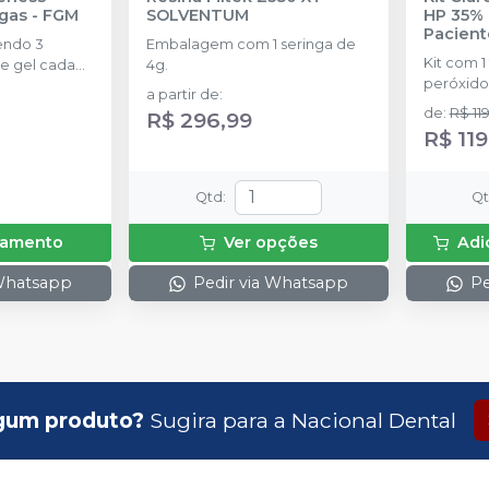
ngas
-
FGM
SOLVENTUM
HP 35% 
Pacient
endo 3
Embalagem com 1 seringa de
Kit com 1
e gel cada
4g.
peróxido
a partir de
:
concentr
de
:
R$ 11
R$ 296,99
de espess
R$ 119
2g de sol
(neutrali
espátula
Qtd
:
Q
preparo 
com 2g.
rçamento
Ver opções
Adi
 Whatsapp
Pedir via Whatsapp
Pe
gum produto?
Sugira para a
Nacional Dental