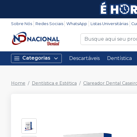
Sobre Nós
Redes Sociais
WhatsApp
Listas Universitárias
Cu
Categorias
Descartáveis
Dentística
Home
Dentística e Estética
Clareador Dental Caseir