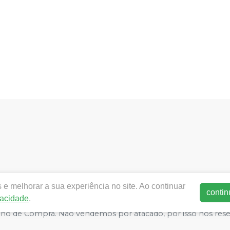
nacionaldental.com.br |
NACIONAL DENTAL COMERCIO E R
e melhorar a sua experiência no site. Ao continuar
P 60130-060 | Autorizações de Funcionamento ANVISA - Medic
contin
vacidade
.
e Segurança - Fotos meramente ilustrativas - Os preços e condiç
arrinho de Compra. Não vendemos por atacado, por isso nos re