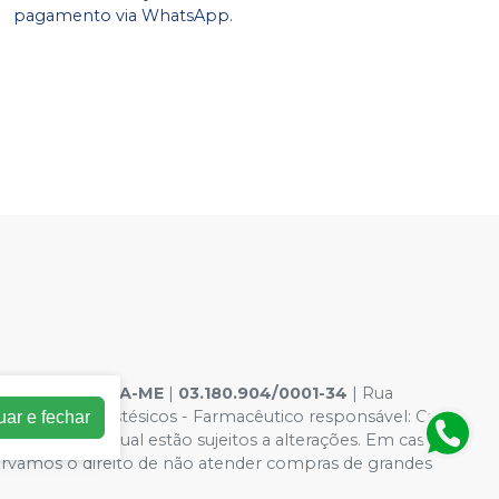
pagamento via WhatsApp.
EPARAÇÃO LTDA-ME
|
03.180.904/0001-34
| Rua
amentos: Anestésicos - Farmacêutico responsável: Caio
uar e fechar
ões da loja virtual estão sujeitos a alterações. Em caso de
servamos o direito de não atender compras de grandes