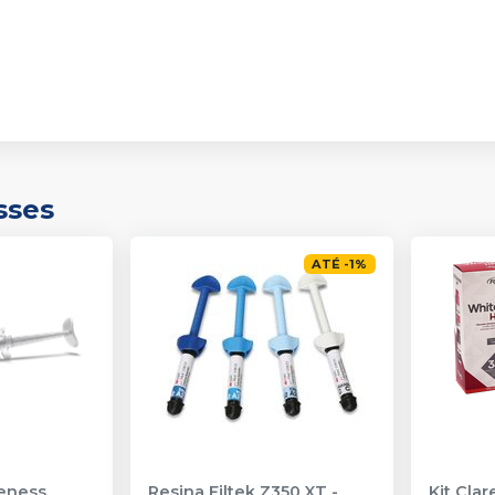
sses
ATÉ
-
1
%
eness
Resina Filtek Z350 XT
-
Kit Cla