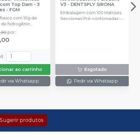
com Top Dam - 3
V3
-
DENTSPLY SIRONA
es
-
FGM
Embalagem com 100 Matrizes
 frasco com 10g de
Seccionais Pré-contornadas -
 de hidrogênio
25 de cada tamanho: 3.5mm,
ado + 1 frasco com 5g
4.5mm, 5.5mm, 6.5mm, 75
9,90
por
:
ante + 1 frasco com
Cunhas Anatômicas - 25 de
,00
ução Neutralize
cada tamanho: P, M, G 30
zante de peróxidos) + 1
Cunhas Protetoras Inteligentes
 e uma placa para
- 10 de cada tamanho: P, M, G, 1
td
:
do gel e 1 Top Dam
Anel Universal; 1 Anel Pequeno;
1 Alicate (Fórceps); 1 Pinça
cionar ao carrinho
Esgotado
Auxiliar. (Pin Tweezer)
dir via Whatsapp
Pedir via Whatsapp
Sugerir produtos