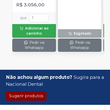
R
ângulo FX23 PB +
R$ 3.056,00
Peça reta FX65 +
Micro motor FX205 e
acompanha 1
Qtd
:
Lubrificante Pana
Spray
Adicionar ao
carrinho
Esgotado
Pedir via
Pedir via
Whatsapp
Whatsapp
Não achou algum produto?
Sugira para a
Nacional Dental
Sugerir produtos