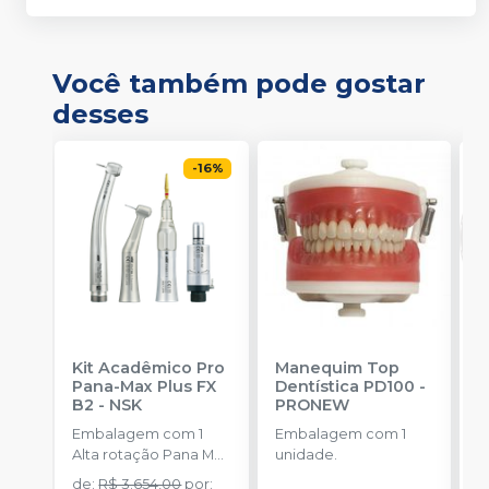
Você também pode gostar
desses
-
16
%
Kit Acadêmico Pro
Manequim Top
B
Pana-Max Plus FX
Dentística PD100
-
B2
-
NSK
PRONEW
Embalagem com 1
Embalagem com 1
E
Alta rotação Pana Max
unidade.
u
Plus PB + Contra
de
:
R$ 3.654,00
por
: