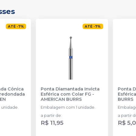
sses
ATÉ
-
7
%
ATÉ
-
7
%
ada Cônica
Ponta Diamantada Invicta
Ponta D
rredondada
Esférica com Colar FG
-
Esféric
SEN
AMERICAN BURRS
BURRS
 unidade.
Embalagem com 1 unidade.
Embalage
a partir de
:
a partir 
R$ 11,95
R$ 5,