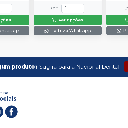
Qtd
:
Q
pções
Ver opções
 Whatsapp
Pedir via Whatsapp
Pe
gum produto?
Sugira para a
Nacional Dental
 nas
ociais