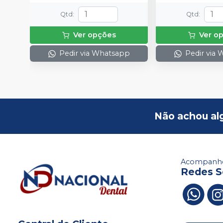
Qtd
:
Qtd
:
Ver opções
Ver o
Pedir via Whatsapp
Pedir via
Não achou al
Acompanhe
Redes S