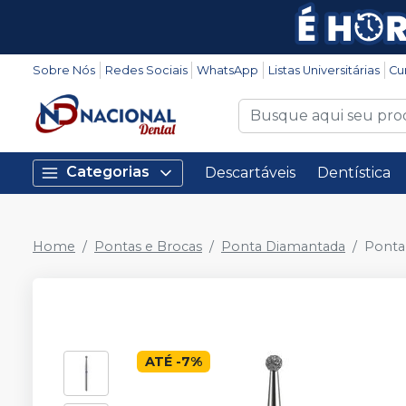
Sobre Nós
Redes Sociais
WhatsApp
Listas Universitárias
Cu
Categorias
Descartáveis
Dentística
Home
Pontas e Brocas
Ponta Diamantada
Ponta
ATÉ
-
7
%