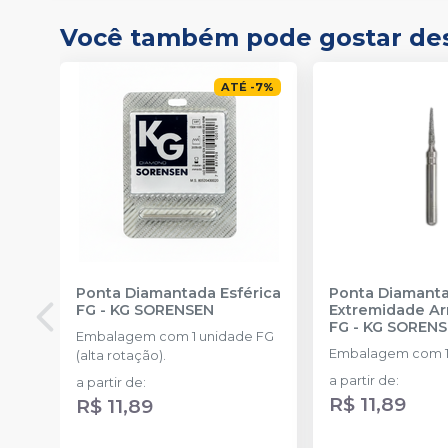
Você também pode gostar de
ATÉ
-
7
%
Ponta Diamantada Esférica
Ponta Diamant
FG
-
KG SORENSEN
Extremidade A
FG
-
KG SOREN
Embalagem com 1 unidade FG
Embalagem com 1
(alta rotação).
a partir de
:
a partir de
:
R$ 11,89
R$ 11,89