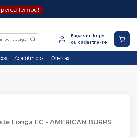
Faça seu login
ar por código
ou cadastre-se
icos
Acadêmicos
Ofertas
aste Longa FG
-
AMERICAN BURRS