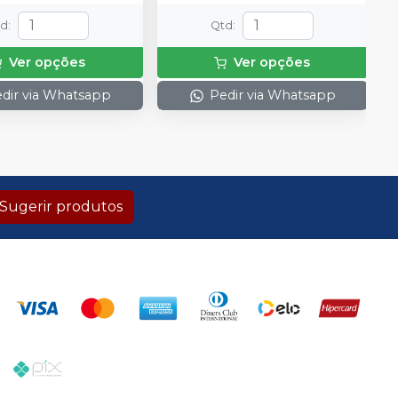
td
:
Qtd
:
Ver opções
Ver opções
dir via Whatsapp
Pedir via Whatsapp
Sugerir produtos