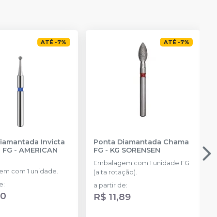
ATÉ
-
7
%
ATÉ
-
7
%
iamantada Invicta
Ponta Diamantada Chama
a FG
-
AMERICAN
FG
-
KG SORENSEN
Embalagem com 1 unidade FG
m com 1 unidade.
(alta rotação).
de
:
a partir de
:
00
R$ 11,89