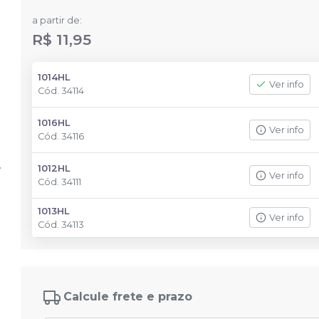
a partir de:
R$ 11,95
1014HL
Ver info
Cód.
34114
1016HL
Ver info
Cód.
34116
1012HL
Ver info
Cód.
34111
1013HL
Ver info
Cód.
34113
Calcule frete e prazo