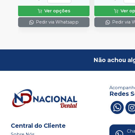
Ver opções
Ver o
Pedir via Whatsapp
Pedir via
Não achou al
Acompanhe
Redes S
Central do Cliente
Ch
Sobre Nós