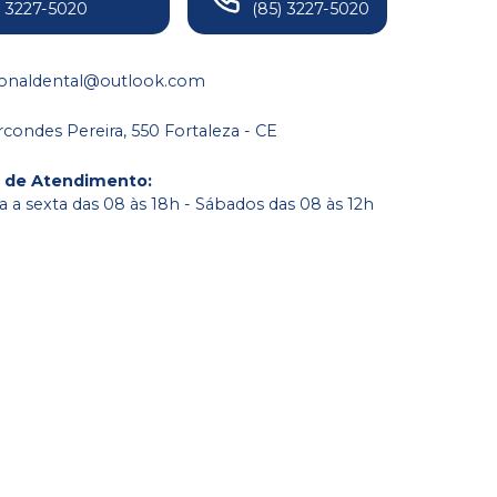
) 3227-5020
(85) 3227-5020
ionaldental@outlook.com
condes Pereira, 550 Fortaleza - CE
o de Atendimento
:
 a sexta das 08 às 18h - Sábados das 08 às 12h