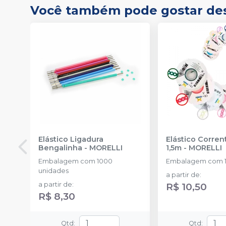
Você também pode gostar de
Elástico Ligadura
Elástico Corre
Bengalinha
-
MORELLI
1,5m
-
MORELLI
Embalagem com 1000
Embalagem com 1
unidades
a partir de
:
a partir de
:
R$ 10,50
R$ 8,30
Qtd
:
Qtd
: