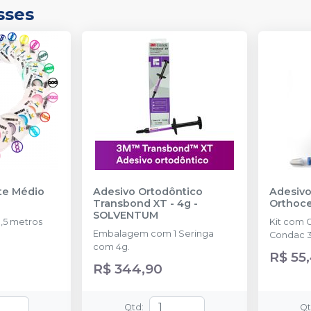
sses
nte Médio
Adesivo Ortodôntico
Adesivo
Transbond XT - 4g
-
Orthoc
SOLVENTUM
,5 metros
Kit com 
Embalagem com 1 Seringa
Condac 3
com 4g.
R$ 55
R$ 344,90
Qtd
:
Q