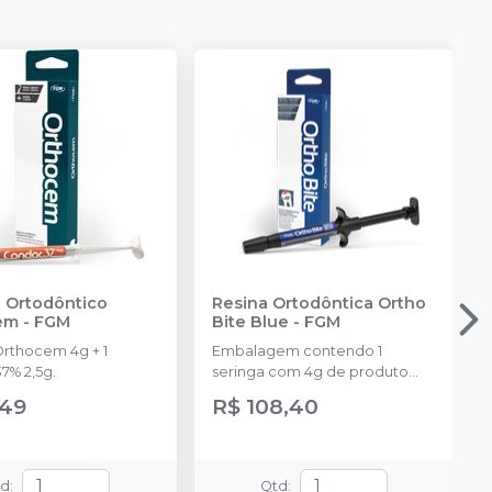
 Ortodôntico
Resina Ortodôntica Ortho
em
-
FGM
Bite Blue
-
FGM
Orthocem 4g + 1
Embalagem contendo 1
7% 2,5g.
seringa com 4g de produto
disponível na cor azul.
,49
R$ 108,40
td
:
Qtd
: