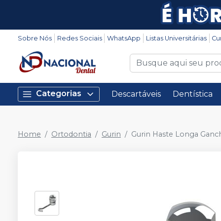
Sobre Nós
Redes Sociais
WhatsApp
Listas Universitárias
Cu
Categorias
Descartáveis
Dentística
Home
Ortodontia
Gurin
Gurin Haste Longa Ganc