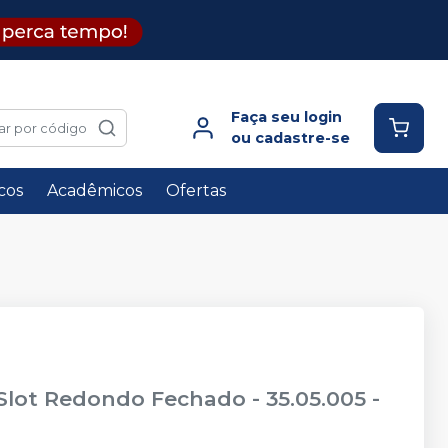
Faça seu login
ar por código
ou cadastre-se
icos
Acadêmicos
Ofertas
lot Redondo Fechado - 35.05.005
-