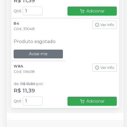
R$ 11,39
Adicionar
Qtd
:
B4
Ver info
Cód.
35048
Produto esgotado
Avise-me
W8A
Ver info
Cód.
06458
de
:
R$ 15,80
por
:
R$ 11,39
Adicionar
Qtd
: