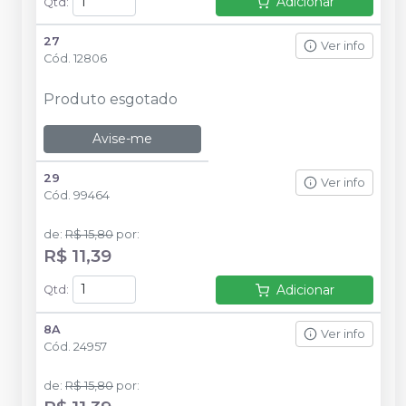
Adicionar
Qtd
:
27
Ver info
Cód.
12806
Produto esgotado
Avise-me
29
Ver info
Cód.
99464
de
:
R$ 15,80
por
:
R$ 11,39
Adicionar
Qtd
:
8A
Ver info
Cód.
24957
de
:
R$ 15,80
por
: