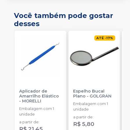
Você também pode gostar
desses
ATÉ
-
17
%
Aplicador de
Espelho Bucal
E
Amarrilho Elástico
Plano
-
GOLGRAN
C
-
MORELLI
Embalagem com 1
E
Embalagem com 1
unidade
u
unidade
a partir de
:
a
a partir de
:
R$ 5,80
R
R$ 21,45