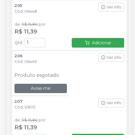
205
Ver info
Cód.
06448
de
:
R$ 15,80
por
:
R$ 11,39
Adicionar
Qtd
:
206
Ver info
Cód.
06449
Produto esgotado
Avise-me
207
Ver info
Cód.
12805
de
:
R$ 15,80
por
:
R$ 11,39