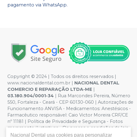
pagamento via WhatsApp.
Copyright © 2024 | Todos os direitos reservados |
www.nacionaldental.com.br |
NACIONAL DENTAL
COMERCIO E REPARAÇÃO LTDA-ME
|
03.180.904/0001-34
| Rua Marcondes Pereira, Número
550, Fortaleza - Ceará - CEP 60130-060 | Autorizações de
Funcionamento ANVISA - Medicamentos: Anestésicos -
Farmacêutico responsável: Caio Victor Moreira CRF/CE
nº 11181 | Política de Privacidade e Segurança - Fotos
meramente ilustrativas - Os preços e condições da loja
virtual estão sujeitos a alterações. Em caso de
Nacional Dental
usa cookies para personalizar