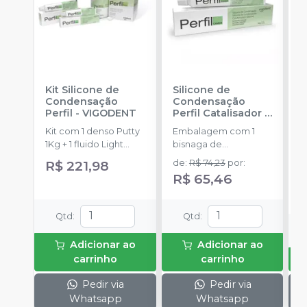
Kit Silicone de
Silicone de
K
Condensação
Condensação
P
Perfil
-
VIGODENT
Perfil Catalisador
-
F
VIGODENT
S
Kit com 1 denso Putty
Embalagem com 1
K
1Kg + 1 fluido Light
bisnaga de
P
Body 120g + 1
catalisador com 50g.
d
R$ 221,98
de
:
R$ 74,23
por
:
a
catalisador 60ml.
E
R$ 65,46
D
p
(
Qtd
:
Qtd
:
P
o
Adicionar ao
Adicionar ao
1
carrinho
carrinho
P
A
Pedir via
Pedir via
Whatsapp
Whatsapp