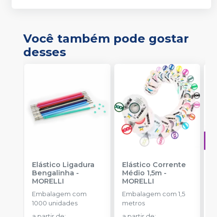
Você também pode gostar
desses
Elástico Ligadura
Elástico Corrente
A
Bengalinha
-
Médio 1,5m
-
O
MORELLI
MORELLI
T
-
Embalagem com
Embalagem com 1,5
E
1000 unidades
metros
S
a partir de
:
a partir de
: