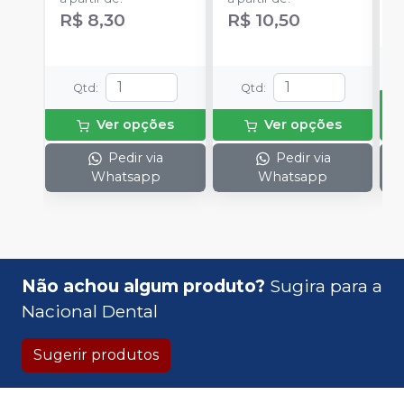
R$ 8,30
R$ 10,50
Qtd
:
Qtd
:
Ver opções
Ver opções
Pedir via
Pedir via
Whatsapp
Whatsapp
Não achou algum produto?
Sugira para a
Nacional Dental
Sugerir produtos