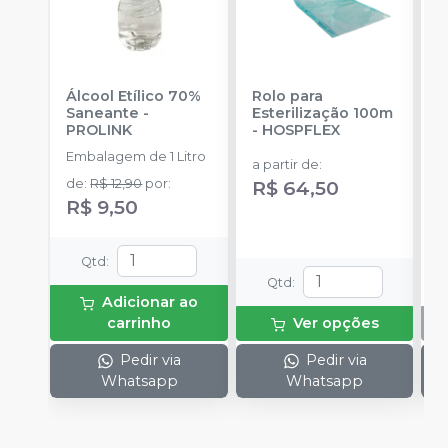
Álcool Etílico 70%
Rolo para
A
Saneante
-
Esterilização 100m
L
PROLINK
-
HOSPFLEX
A
C
Embalagem de 1 Litro
E
a partir de
:
u
de
:
R$ 12,90
por
:
R$ 64,50
R$ 9,50
Qtd
:
Qtd
:
Adicionar ao
carrinho
Ver opções
Pedir via
Pedir via
Whatsapp
Whatsapp