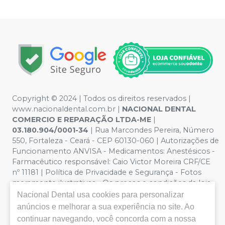
Copyright © 2024 | Todos os direitos reservados |
www.nacionaldental.com.br |
NACIONAL DENTAL
COMERCIO E REPARAÇÃO LTDA-ME
|
03.180.904/0001-34
| Rua Marcondes Pereira, Número
550, Fortaleza - Ceará - CEP 60130-060 | Autorizações de
Funcionamento ANVISA - Medicamentos: Anestésicos -
Farmacêutico responsável: Caio Victor Moreira CRF/CE
nº 11181 | Política de Privacidade e Segurança - Fotos
meramente ilustrativas - Os preços e condições da loja
virtual estão sujeitos a alterações. Em caso de
Nacional Dental
usa cookies para personalizar
divergência de preços no site, o valor válido é o do
anúncios e melhorar a sua experiência no site. Ao
Carrinho de Compra. Não vendemos por atacado, por
continuar navegando, você concorda com a nossa
isso nos reservamos o direito de não atender compras