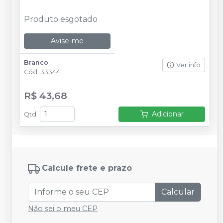
Produto esgotado
Avise-me
Branco
Ver info
Cód.
33344
R$ 43,68
Adicionar
Qtd
:
Calcule frete e prazo
Calcular
Não sei o meu CEP