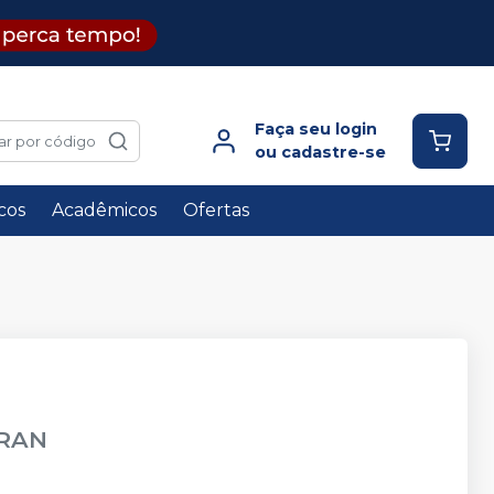
Faça seu login
ar por código
ou cadastre-se
icos
Acadêmicos
Ofertas
GRAN