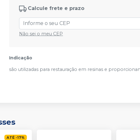
Cód.
07282
Calcule frete e prazo
N° 3081
Ver info
Cód.
99950
Não sei o meu CEP
Indicação
são utilizadas para restauração em resinas e proporciona
sses
ATÉ
-
17
%