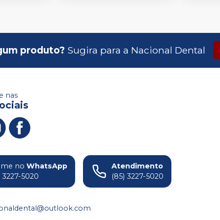
gum produto?
Sugira para a
Nacional Dental
 nas
ociais
ame no
WhatsApp
Atendimento
) 3227-5020
(85) 3227-5020
ionaldental@outlook.com