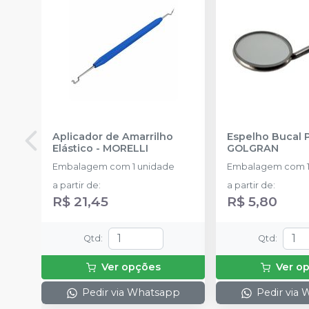
Aplicador de Amarrilho
Espelho Bucal 
Elástico
-
MORELLI
GOLGRAN
Embalagem com 1 unidade
Embalagem com 1
a partir de
:
a partir de
:
R$ 21,45
R$ 5,80
Qtd
:
Qtd
:
Ver opções
Ver o
Pedir via Whatsapp
Pedir via