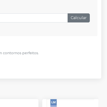
R$ 83,90
Adicionar
Qtd
:
Calcular
m contornos perfeitos.