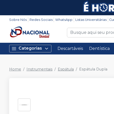
Sobre Nós
Redes Sociais
WhatsApp
Listas Universitárias
Cu
Categorias
Descartáveis
Dentística
Home
Instrumentais
Espátula
Espátula Dupla