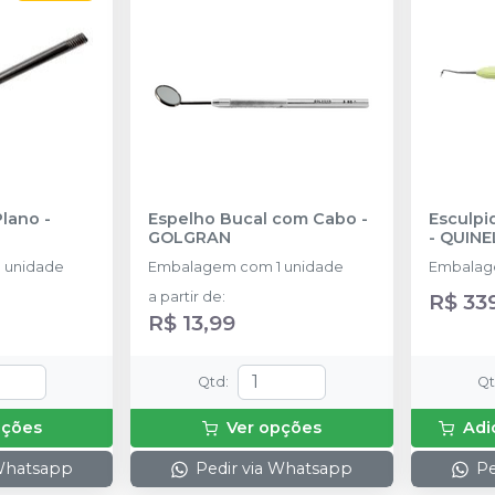
Plano
-
Espelho Bucal com Cabo
-
Esculpi
GOLGRAN
-
QUINE
 unidade
Embalagem com 1 unidade
Embalage
a partir de
:
R$ 33
R$ 13,99
Qtd
:
Q
pções
Ver opções
Adi
 Whatsapp
Pedir via Whatsapp
Pe