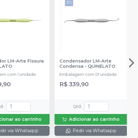
dor LM-Arte Fissura
Condensador LM-Arte
LATO
Condensa
-
QUINELATO
m com 1 unidade.
Embalagem com 01 unidade.
9,90
R$ 339,90
td
:
Qtd
:
cionar ao carrinho
Adicionar ao carrinho
dir via Whatsapp
Pedir via Whatsapp