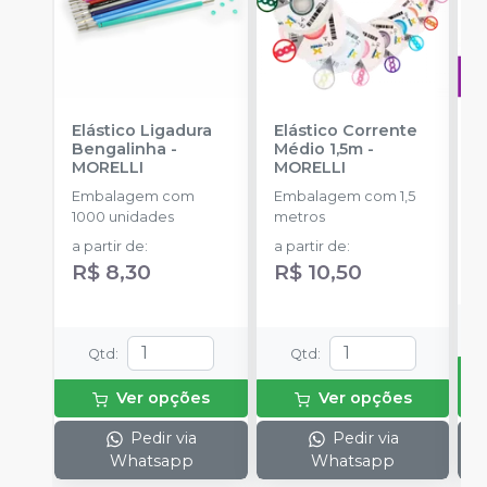
Elástico Ligadura
Elástico Corrente
A
Bengalinha
-
Médio 1,5m
-
O
MORELLI
MORELLI
T
-
Embalagem com
Embalagem com 1,5
E
1000 unidades
metros
S
a partir de
:
a partir de
:
R$ 8,30
R$ 10,50
Qtd
:
Qtd
:
Ver opções
Ver opções
Pedir via
Pedir via
Whatsapp
Whatsapp