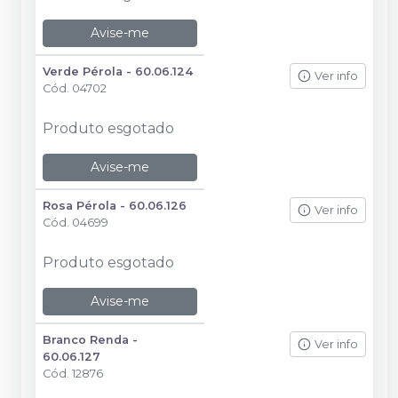
Avise-me
Verde Pérola - 60.06.124
Ver info
Cód.
04702
Produto esgotado
Avise-me
Rosa Pérola - 60.06.126
Ver info
Cód.
04699
Produto esgotado
Avise-me
Branco Renda -
Ver info
60.06.127
Cód.
12876