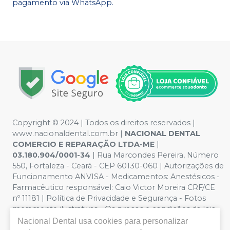
pagamento via WhatsApp.
Copyright © 2024 | Todos os direitos reservados |
www.nacionaldental.com.br |
NACIONAL DENTAL
COMERCIO E REPARAÇÃO LTDA-ME
|
03.180.904/0001-34
| Rua Marcondes Pereira, Número
550, Fortaleza - Ceará - CEP 60130-060 | Autorizações de
Funcionamento ANVISA - Medicamentos: Anestésicos -
Farmacêutico responsável: Caio Victor Moreira CRF/CE
nº 11181 | Política de Privacidade e Segurança - Fotos
meramente ilustrativas - Os preços e condições da loja
virtual estão sujeitos a alterações. Em caso de
Nacional Dental
usa cookies para personalizar