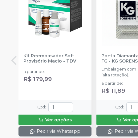
Kit Reembasador Soft
Ponta Diamanta
Provisório Macio
-
TDV
FG
-
KG SOREN
Embalagem com 1
a partir de
:
(alta rotação).
R$ 179,99
a partir de
:
R$ 11,89
Qtd
:
Qtd
:
Ver opções
Ver o
Pedir via Whatsapp
Pedir via