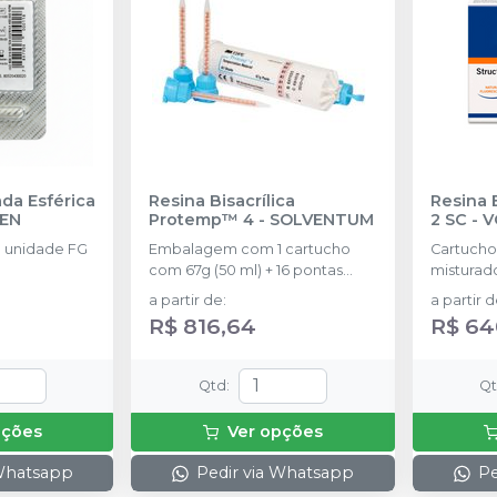
da Esférica
Resina Bisacrílica
Resina B
SEN
Protemp™ 4
-
SOLVENTUM
2 SC
-
V
 unidade FG
Embalagem com 1 cartucho
Cartucho 
com 67g (50 ml) + 16 pontas
misturado
misturadoras.
a partir de
:
a partir 
R$ 816,64
R$ 64
Qtd
:
Q
pções
Ver opções
 Whatsapp
Pedir via Whatsapp
Pe