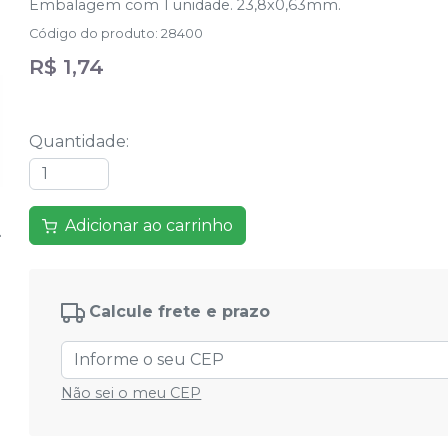
Embalagem com 1 unidade. 23,8x0,63mm.
Código do produto
:
28400
R$ 1,74
Quantidade
:
Adicionar ao carrinho
Calcule frete e prazo
Não sei o meu CEP