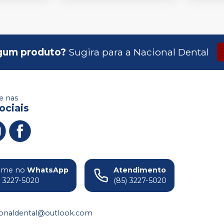
gum produto?
Sugira para a
Nacional Dental
 nas
ociais
ame no
WhatsApp
Atendimento
) 3227-5020
(85) 3227-5020
ionaldental@outlook.com