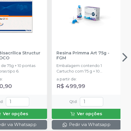
isacrílica Structur
Resina Primma Art 75g
-
OCO
FGM
de 75g + 10 pontas
Embalagem contendo 1
ras tipo 6.
Cartucho com 75 g + 10
ponteiras de automistura
de
:
a partir de
:
0,90
R$ 499,99
td
:
Qtd
:
Ver opções
Ver opções
dir via Whatsapp
Pedir via Whatsapp