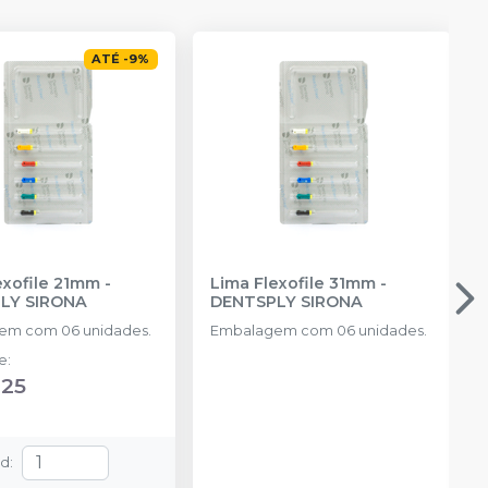
ATÉ
-
9
%
exofile 21mm
-
Lima Flexofile 31mm
-
LY SIRONA
DENTSPLY SIRONA
em com 06 unidades.
Embalagem com 06 unidades.
de
:
,25
td
: