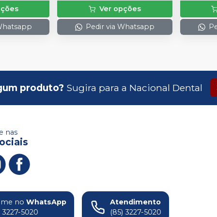
pções
Ver opções
 Whatsapp
Pedir via Whatsapp
Pe
gum produto?
Sugira para a
Nacional Dental
 nas
ociais
ame no
WhatsApp
Atendimento
) 3227-5020
(85) 3227-5020