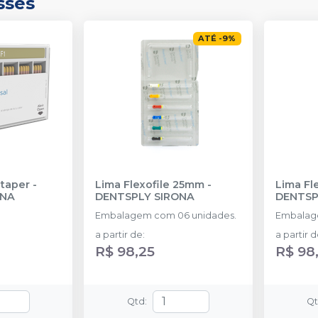
sses
ATÉ
-
9
%
taper
-
Lima Flexofile 25mm
-
Lima Fl
ONA
DENTSPLY SIRONA
DENTSP
Embalagem com 06 unidades.
Embalag
a partir de
:
a partir 
R$ 98,25
R$ 98
Qtd
:
Q