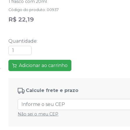
1 frasco com 20ml
Código do produto
:
00937
R$ 22,19
Quantidade
:
Adicionar ao carrinho
Calcule frete e prazo
Não sei o meu CEP