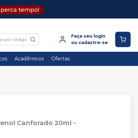
Faça seu login
ar por código
ou cadastre-se
icos
Acadêmicos
Ofertas
fenol Canforado 20ml
-