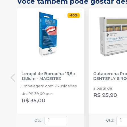
Você também pode gostar de
-
10
%
Lençol de Borracha 13,5 x
Gutapercha Pro
13,5cm
-
MADEITEX
DENTSPLY SIR
Embalagem com 26 unidades.
a partir de
:
de
:
R$ 39,00
por
:
R$ 95,90
R$ 35,00
Qtd
:
Qtd
: