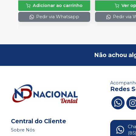
Adicionar ao carrinho
Ver o
Pedir via Whatsapp
Pedir via
Não achou al
Acompanhe
Redes S
Central do Cliente
Ch
Sobre Nós
(85