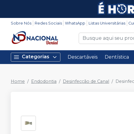
Sobre Nós
Redes Sociais
WhatsApp
Listas Universitárias
Cu
Categorias
Descartáveis
Dentística
Home
Endodontia
Desinfecção de Canal
Desinfe