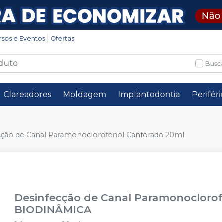
rsos e Eventos
Ofertas
Busc
Clareadores
Moldagem
Implantodontia
Perifér
cção de Canal Paramonoclorofenol Canforado 20ml
Desinfecção de Canal Paramonocloro
BIODINÂMICA