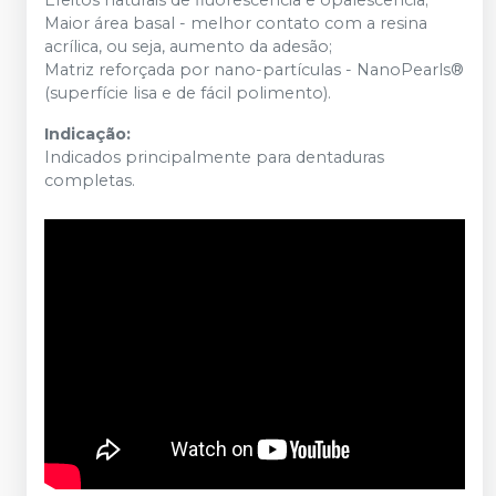
Efeitos naturais de fluorescência e opalescência;
Maior área basal - melhor contato com a resina
acrílica, ou seja, aumento da adesão;
Matriz reforçada por nano-partículas - NanoPearls®
(superfície lisa e de fácil polimento).
Indicação:
Indicados principalmente para dentaduras
completas.