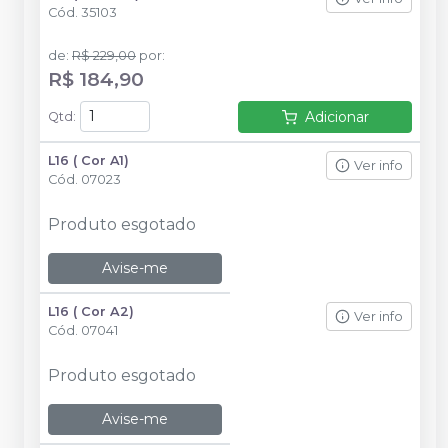
Cód.
35103
de
:
R$ 229,00
por
:
R$ 184,90
Adicionar
Qtd
:
L16 ( Cor A1)
Ver info
Cód.
07023
Produto esgotado
Avise-me
L16 ( Cor A2)
Ver info
Cód.
07041
Produto esgotado
Avise-me