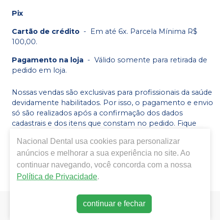
Pix
Cartão de crédito
-
Em até 6x. Parcela Mínima R$
100,00.
Pagamento na loja
-
Válido somente para retirada de
pedido em loja.
Nossas vendas são exclusivas para profissionais da saúde
devidamente habilitados. Por isso, o pagamento e envio
só são realizados após a confirmação dos dados
cadastrais e dos itens que constam no pedido. Fique
atento, após você finalizar seu pedido faremos a análise
Nacional Dental
usa cookies para personalizar
e caso tudo esteja correto enviaremos os dados de
anúncios e melhorar a sua experiência no site. Ao
pagamento via WhatsApp.
continuar navegando, você concorda com a nossa
Política de Privacidade
.
continuar e fechar