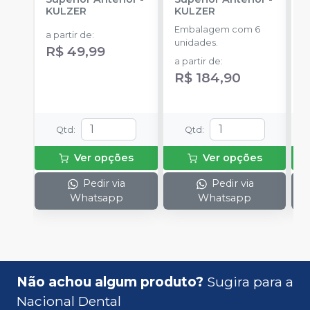
KULZER
KULZER
-
Embalagem com 6
E
a partir de
:
unidades.
p
R$ 49,99
D
a partir de
:
a
R$ 184,90
Qtd
:
Qtd
:
Ver opções
Ver opções
Pedir via
Pedir via
Whatsapp
Whatsapp
Não achou algum produto?
Sugira para a
Nacional Dental