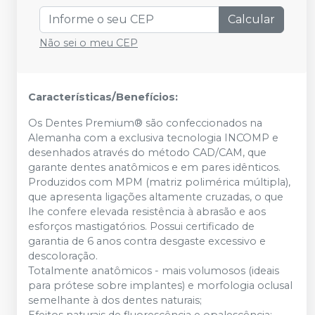
Calcular
Não sei o meu CEP
Características/Benefícios:
Os Dentes Premium® são confeccionados na
Alemanha com a exclusiva tecnologia INCOMP e
desenhados através do método CAD/CAM, que
garante dentes anatômicos e em pares idênticos.
Produzidos com MPM (matriz polimérica múltipla),
que apresenta ligações altamente cruzadas, o que
lhe confere elevada resistência à abrasão e aos
esforços mastigatórios. Possui certificado de
garantia de 6 anos contra desgaste excessivo e
descoloração.
Totalmente anatômicos - mais volumosos (ideais
para prótese sobre implantes) e morfologia oclusal
semelhante à dos dentes naturais;