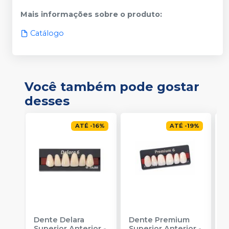
Mais informações sobre o produto
:
Catálogo
Você também pode gostar
desses
ATÉ
-
16
%
ATÉ
-
19
%
Dente Delara
Dente Premium
D
Superior Anterior
-
Superior Anterior
-
S