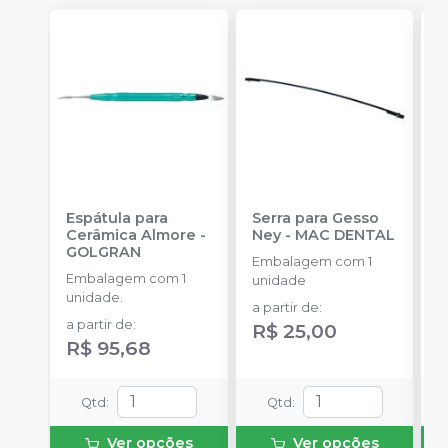
Espátula para
Serra para Gesso
A
Cerâmica Almore
-
Ney
-
MAC DENTAL
G
GOLGRAN
D
Embalagem com 1
Embalagem com 1
E
unidade
unidade.
c
a partir de
:
S
a partir de
:
a
R$ 25,00
N
R$ 95,68
R
Qtd
:
Qtd
:
Ver opções
Ver opções