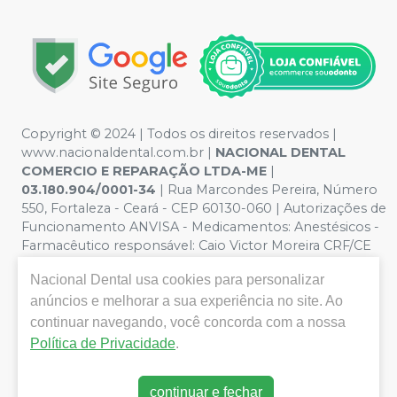
Copyright © 2024 | Todos os direitos reservados |
www.nacionaldental.com.br |
NACIONAL DENTAL
COMERCIO E REPARAÇÃO LTDA-ME
|
03.180.904/0001-34
| Rua Marcondes Pereira, Número
550, Fortaleza - Ceará - CEP 60130-060 | Autorizações de
Funcionamento ANVISA - Medicamentos: Anestésicos -
Farmacêutico responsável: Caio Victor Moreira CRF/CE
nº 11181 | Política de Privacidade e Segurança - Fotos
Nacional Dental
usa cookies para personalizar
meramente ilustrativas - Os preços e condições da loja
virtual estão sujeitos a alterações. Em caso de
anúncios e melhorar a sua experiência no site. Ao
divergência de preços no site, o valor válido é o do
continuar navegando, você concorda com a nossa
Carrinho de Compra. Não vendemos por atacado, por
Política de Privacidade
.
isso nos reservamos o direito de não atender compras
de grandes volumes pelo site.
continuar e fechar