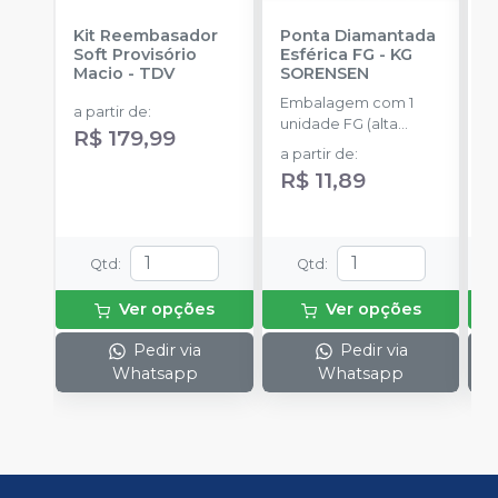
Kit Reembasador
Ponta Diamantada
R
Soft Provisório
Esférica FG
-
KG
P
Macio
-
TDV
SORENSEN
S
Embalagem com 1
E
a partir de
:
unidade FG (alta
c
R$ 179,99
rotação).
m
a partir de
:
a
m
R$ 11,89
Qtd
:
Qtd
:
Ver opções
Ver opções
Pedir via
Pedir via
Whatsapp
Whatsapp