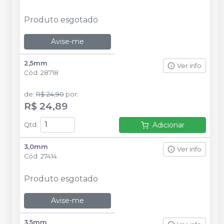
Produto esgotado
Avise-me
2,5mm
Ver info
Cód.
28718
de
:
R$ 24,90
por
:
R$ 24,89
Adicionar
Qtd
:
3,0mm
Ver info
Cód.
27414
Produto esgotado
Avise-me
3,5mm