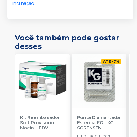
inclinação.
Você também pode gostar
desses
ATÉ
-
7
%
Kit Reembasador
Ponta Diamantada
R
Soft Provisório
Esférica FG
-
KG
P
Macio
-
TDV
SORENSEN
S
Embalagem com 1
E