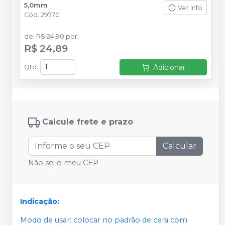
5,0mm
Ver info
Cód.
29770
de
:
R$ 24,90
por
:
R$ 24,89
Adicionar
Qtd
:
Calcule frete e prazo
Calcular
Não sei o meu CEP
Indicação:
Modo de usar: colocar no padrão de cera com