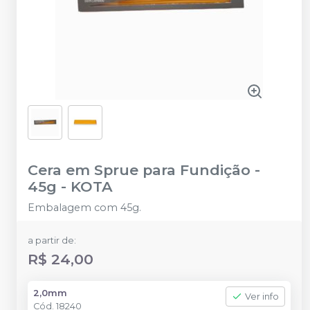
Cera em Sprue para Fundição -
45g
-
KOTA
Embalagem com 45g.
a partir de:
R$ 24,00
2,0mm
Ver info
Cód.
18240