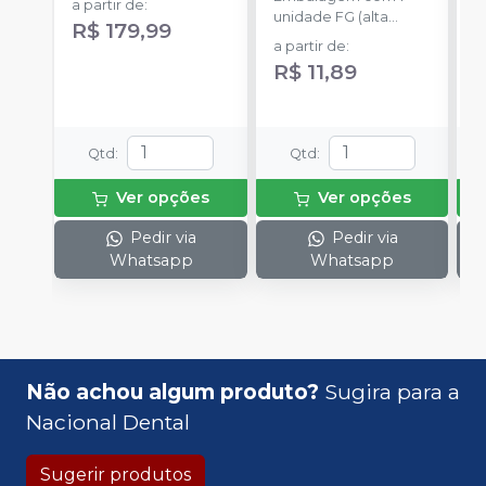
a partir de
:
unidade FG (alta
c
R$ 179,99
rotação).
m
a partir de
:
a
m
R$ 11,89
Qtd
:
Qtd
:
Ver opções
Ver opções
Pedir via
Pedir via
Whatsapp
Whatsapp
Não achou algum produto?
Sugira para a
Nacional Dental
Sugerir produtos