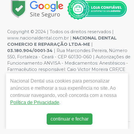
Copyright © 2024 | Todos os direitos reservados |
www.nacionaldental.com.br |
NACIONAL DENTAL
COMERCIO E REPARAÇÃO LTDA-ME
|
03.180.904/0001-34
| Rua Marcondes Pereira, Número
550, Fortaleza - Ceará - CEP 60130-060 | Autorizações de
Funcionamento ANVISA - Medicamentos: Anestésicos -
Farmacêutico responsável: Caio Victor Moreira CRF/CE
nº 11181 | Política de Privacidade e Segurança - Fotos
Nacional Dental
usa cookies para personalizar
meramente ilustrativas - Os preços e condições da loja
anúncios e melhorar a sua experiência no site. Ao
virtual estão sujeitos a alterações. Em caso de
divergência de preços no site, o valor válido é o do
continuar navegando, você concorda com a nossa
Carrinho de Compra. Não vendemos por atacado, por
Política de Privacidade
.
isso nos reservamos o direito de não atender compras
de grandes volumes pelo site.
continuar e fechar
E-commerce produzido por
Sou Odonto Ecommerce
.