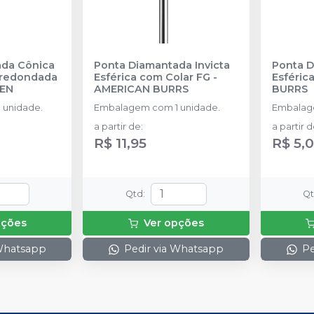
ada Cônica
Ponta Diamantada Invicta
Ponta D
rredondada
Esférica com Colar FG
-
Esféric
SEN
AMERICAN BURRS
BURRS
 unidade.
Embalagem com 1 unidade.
Embalage
a partir de
:
a partir 
R$ 11,95
R$ 5,
Qtd
:
Q
pções
Ver opções
 Whatsapp
Pedir via Whatsapp
Pe