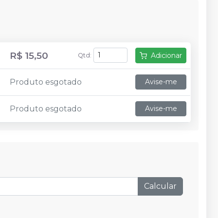
R$ 15,50
Adicionar
Qtd
:
Produto esgotado
Avise-me
Produto esgotado
Avise-me
Calcular