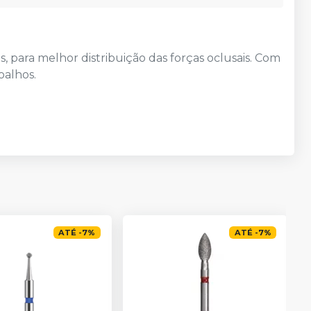
 para melhor distribuição das forças oclusais. Com
oalhos.
ATÉ
-
7
%
ATÉ
-
7
%