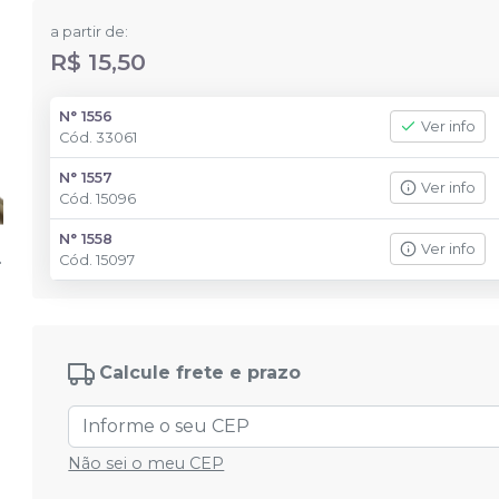
a partir de:
R$ 15,50
N° 1556
Ver info
Cód.
33061
N° 1557
Ver info
Cód.
15096
N° 1558
Ver info
Cód.
15097
Calcule frete e prazo
Não sei o meu CEP