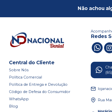
Não achou al
Acompanhe
Redes S
Central do Cliente
Ch
Sobre Nós
(85
Política Comercial
Política de Entrega e Devolução
lojanac
Código de Defesa do Consumidor
WhatsApp
Rua Mar
Blog
Horári