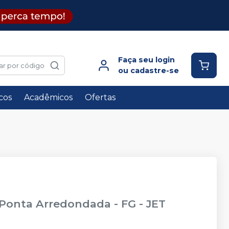
Faça seu login
ar por código
ou cadastre-se
icos
Acadêmicos
Ofertas
 Ponta Arredondada - FG
-
JET