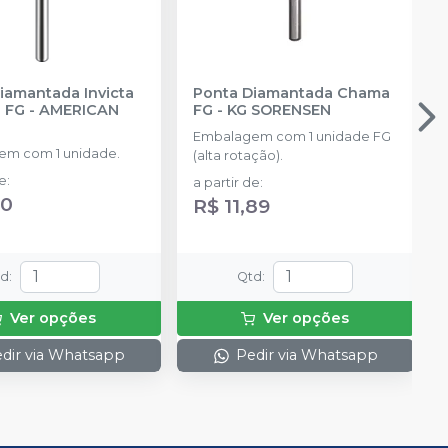
iamantada Invicta
Ponta Diamantada Chama
a FG
-
AMERICAN
FG
-
KG SORENSEN
Embalagem com 1 unidade FG
m com 1 unidade.
(alta rotação).
de
:
a partir de
:
00
R$ 11,89
td
:
Qtd
:
Ver opções
Ver opções
dir via Whatsapp
Pedir via Whatsapp