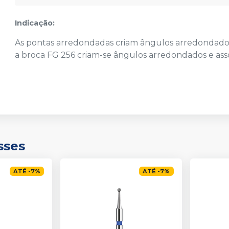
Indicação:
As pontas arredondadas criam ângulos arredondados,
a broca FG 256 criam-se ângulos arredondados e ass
sses
ATÉ
-
7
%
ATÉ
-
7
%