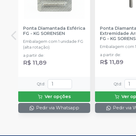
Ponta Diamantada Esférica
Ponta Diamant
FG
-
KG SORENSEN
Extremidade A
FG
-
KG SOREN
Embalagem com 1 unidade FG
Embalagem com 1
(alta rotação).
a partir de
:
a partir de
:
R$ 11,89
R$ 11,89
Qtd
:
Qtd
:
Ver opções
Ver o
Pedir via Whatsapp
Pedir via