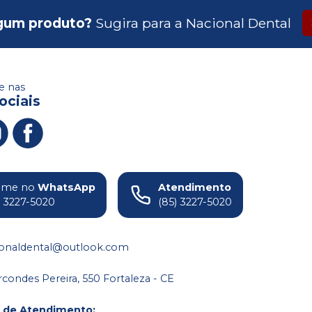
gum produto?
Sugira para a
Nacional Dental
 nas
ociais
ame no
WhatsApp
Atendimento
) 3227-5020
(85) 3227-5020
ionaldental@outlook.com
condes Pereira, 550 Fortaleza - CE
o de Atendimento
: