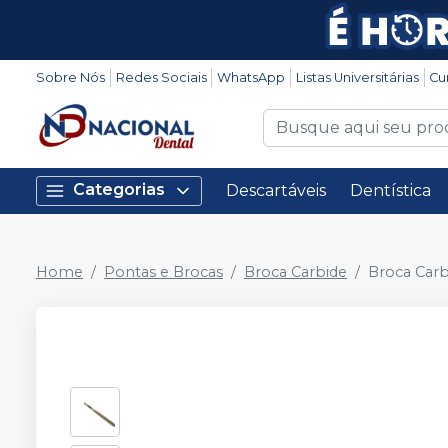
Sobre Nós
Redes Sociais
WhatsApp
Listas Universitárias
Cu
Categorias
Descartáveis
Dentística
Home
Pontas e Brocas
Broca Carbide
Broca Carb