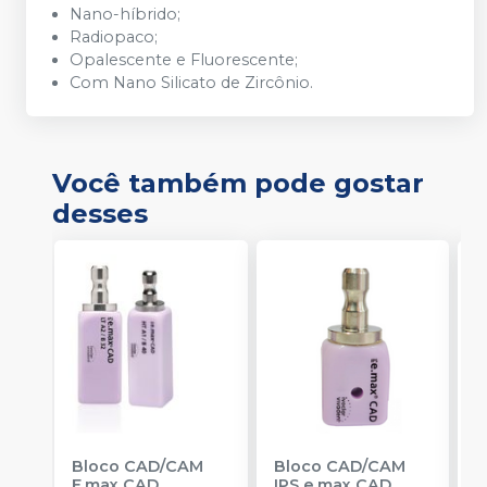
Nano-híbrido;
Radiopaco;
Opalescente e Fluorescente;
Com Nano Silicato de Zircônio.
Você também pode gostar
desses
Bloco CAD/CAM
Bloco CAD/CAM
B
E.max CAD
IPS e.max CAD
I