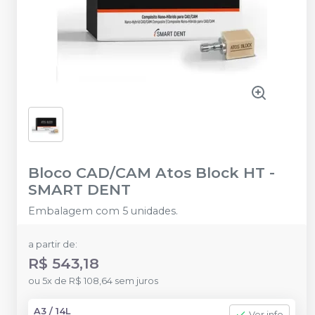
Bloco CAD/CAM Atos Block HT
-
SMART DENT
Embalagem com 5 unidades.
a partir de:
R$ 543,18
ou
5
x
de
R$ 108,64
sem juros
A3 / 14L
Ver info