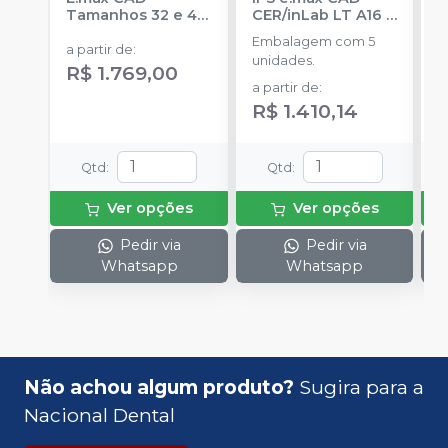
Tamanhos 32 e 40
CER/inLab LT A16
-
C
-
IVOCLAR
IVOCLAR
(
Embalagem com 5
E
a partir de
:
unidades.
u
R$ 1.769,00
a partir de
:
a
R$ 1.410,14
R
Qtd
:
Qtd
:
Ver opções
Ver opções
Pedir via
Pedir via
Whatsapp
Whatsapp
Não achou algum produto?
Sugira para a
Nacional Dental